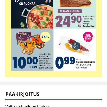
PÄÄKIRJOITUS
Valitus oli odotettavissa