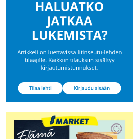
HALUATKO
JATKAA
LUKEMISTA?
Artikkeli on luettavissa Iitinseutu-lehden
tilaajille. Kaikkiin tilauksiin sisältyy
kirjautumistunnukset.
Tilaa lehti
Kirjaudu sisään