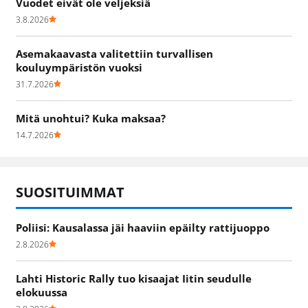
Vuodet eivät ole veljeksiä
3.8.2026
Asemakaavasta valitettiin turvallisen
kouluympäristön vuoksi
31.7.2026
Mitä unohtui? Kuka maksaa?
14.7.2026
SUOSITUIMMAT
Poliisi: Kausalassa jäi haaviin epäilty rattijuoppo
2.8.2026
Lahti Historic Rally tuo kisaajat Iitin seudulle
elokuussa