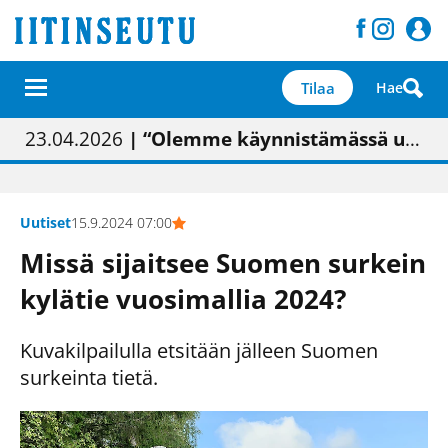
Tilaa
Hae
01.02.2026
05.02.2026
23.04.2026
| Painon vaihtumisen pitäisi näkyä hieman parempana painojäljen laatuna lehdessä
| Uudistettu kunnantalo on valoisa
| “Olemme käynnistämässä uudelleen keskustavisiotyön”
09.05.2026
| "Maalla on totuttu elämään omavaraisemmin kuin kaupungissa"
Uutiset
15.9.2024 07:00
Missä sijaitsee Suomen surkein
kylätie vuosimallia 2024?
Kuvakilpailulla etsitään jälleen Suomen
surkeinta tietä.