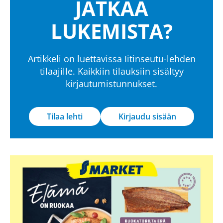
JATKAA
LUKEMISTA?
Artikkeli on luettavissa Iitinseutu-lehden
tilaajille. Kaikkiin tilauksiin sisältyy
kirjautumistunnukset.
Tilaa lehti
Kirjaudu sisään