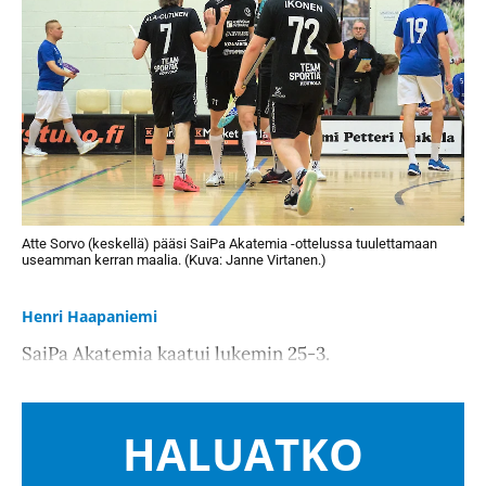
Atte Sorvo (keskellä) pääsi SaiPa Akatemia -ottelussa tuulettamaan
useamman kerran maalia. (Kuva: Janne Virtanen.)
Henri Haapaniemi
SaiPa Akatemia kaatui lukemin 25-3.
HALUATKO