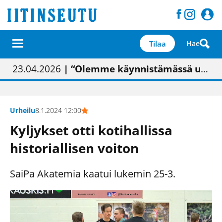
Tilaa
Hae
01.02.2026
05.02.2026
23.04.2026
| Painon vaihtumisen pitäisi näkyä hieman parempana painojäljen laatuna lehdessä
| Uudistettu kunnantalo on valoisa
| “Olemme käynnistämässä uudelleen keskustavisiotyön”
09.05.2026
| "Maalla on totuttu elämään omavaraisemmin kuin kaupungissa"
Urheilu
8.1.2024 12:00
Kyljykset otti kotihallissa
historiallisen voiton
SaiPa Akatemia kaatui lukemin 25-3.