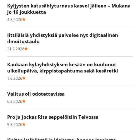
Kyljysten katusählyturnaus kasvoi jälleen – Mukana
jo 16 joukkuetta
4.8.2026
Iittiläisiä yhdistyksiä palvelee nyt digitaalinen
ilmoitustaulu
31.7.2026
Kaukaan kyläyhdistyksen kesään on kuulunut
ulkoilupäivä, kirppistapahtuma sekä kesäretki
1.8.2026
Valitus oli odotettavissa
6.8.2026
Pro ja Jockas Rita seppelöitiin Teivossa
5.8.2026
Kultaa keihäästä ja kiekosta, hopeaa kuulasta