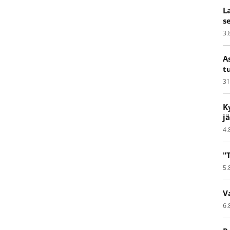
L
s
3.
A
t
31
K
j
4.
"
5.
V
6.