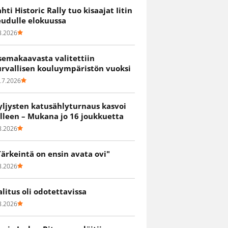
ahti Historic Rally tuo kisaajat Iitin
eudulle elokuussa
8.2026
semakaavasta valitettiin
urvallisen kouluympäristön vuoksi
.7.2026
yljysten katusählyturnaus kasvoi
älleen – Mukana jo 16 joukkuetta
8.2026
Tärkeintä on ensin avata ovi"
8.2026
alitus oli odotettavissa
8.2026