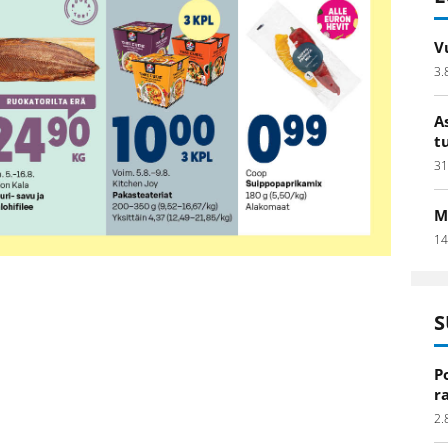
V
3.
A
t
31
M
14
S
P
r
2.