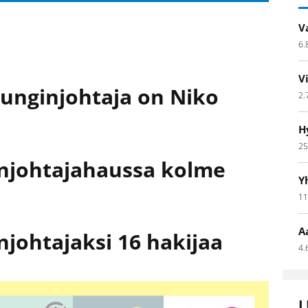
V
6.
V
unginjohtaja on Niko
2.
H
25
njohtajahaussa kolme
Y
11
A
johtajaksi 16 hakijaa
4.
L