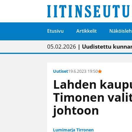
Etusivu
Artikkelit
Näköisleh
01.02.2026
05.02.2026
23.04.2026
| Painon vaihtumise
| Uudistettu kunnan
| “Olemme käynnist
09.05.2026
| "Maalla on totut
Uutiset
19.6.2023 19:50
Lahden kaupu
Timonen vali
johtoon
Lumimarja Tirronen