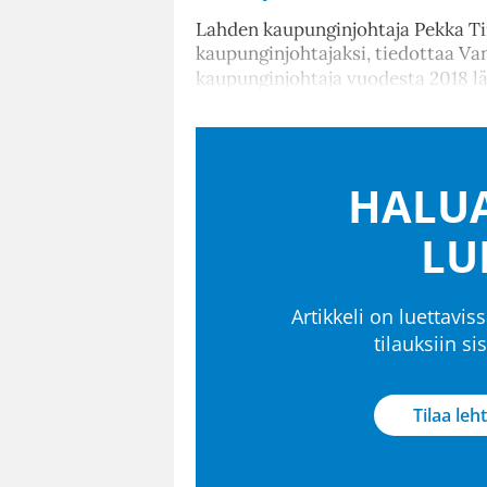
Lahden kaupunginjohtaja Pekka Ti
kaupunginjohtajaksi, tiedottaa V
kaupunginjohtaja vuodesta 2018 l
HALUA
LU
Artikkeli on luettaviss
tilauksiin s
Tilaa leht