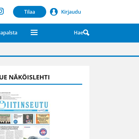
Tilaa
Kirjaudu
Hae
apalsta
laatuna lehdessä
UE NÄKÖISLEHTI