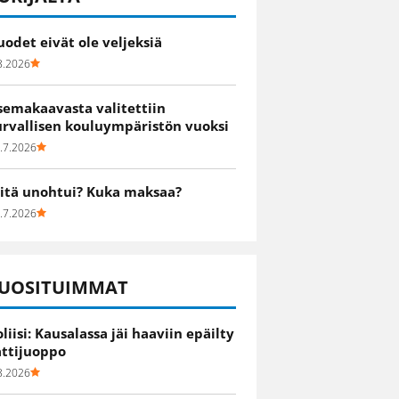
uodet eivät ole veljeksiä
8.2026
semakaavasta valitettiin
urvallisen kouluympäristön vuoksi
.7.2026
itä unohtui? Kuka maksaa?
.7.2026
UOSITUIMMAT
oliisi: Kausalassa jäi haaviin epäilty
attijuoppo
8.2026