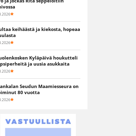
ro ja Jockas Rita seppelöitiin
eivossa
8.2026
ultaa keihäästä ja kiekosta, hopeaa
uulasta
8.2026
uolenkosken Kyläpäivä houkutteli
apsiperheitä ja uusia asukkaita
8.2026
ankalan Seudun Maamiesseura on
oiminut 80 vuotta
8.2026