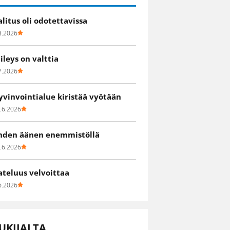
alitus oli odotettavissa
8.2026
iileys on valttia
7.2026
yvinvointialue kiristää vyötään
.6.2026
hden äänen enemmistöllä
.6.2026
ateluus velvoittaa
6.2026
UKIJALTA