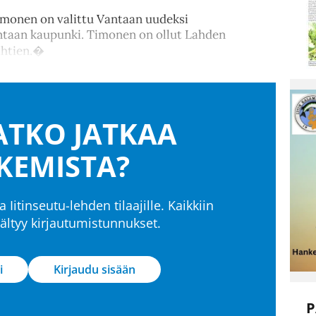
monen on valittu Vantaan uudeksi
antaan kaupunki. Timonen on ollut Lahden
ähtien.�
TKO JATKAA
KEMISTA?
a Iitinseutu-lehden tilaajille. Kaikkiin
isältyy kirjautumistunnukset.
i
Kirjaudu sisään
P