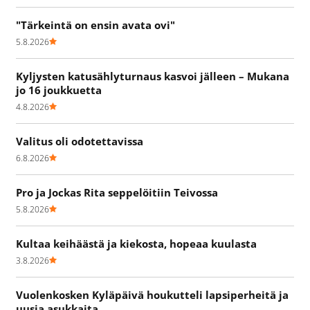
"Tärkeintä on ensin avata ovi"
5.8.2026
Kyljysten katusählyturnaus kasvoi jälleen – Mukana
jo 16 joukkuetta
4.8.2026
Valitus oli odotettavissa
6.8.2026
Pro ja Jockas Rita seppelöitiin Teivossa
5.8.2026
Kultaa keihäästä ja kiekosta, hopeaa kuulasta
3.8.2026
Vuolenkosken Kyläpäivä houkutteli lapsiperheitä ja
uusia asukkaita