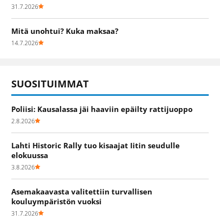
31.7.2026
Mitä unohtui? Kuka maksaa?
14.7.2026
SUOSITUIMMAT
Poliisi: Kausalassa jäi haaviin epäilty rattijuoppo
2.8.2026
Lahti Historic Rally tuo kisaajat Iitin seudulle
elokuussa
3.8.2026
Asemakaavasta valitettiin turvallisen
kouluympäristön vuoksi
31.7.2026