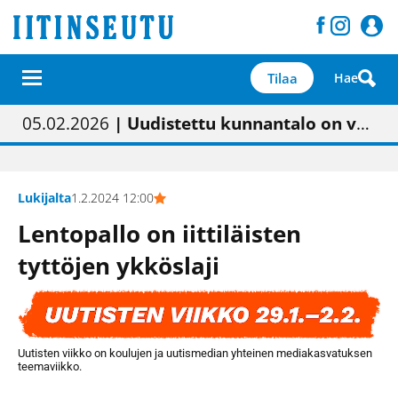
Tilaa
Hae
01.02.2026
05.02.2026
23.04.2026
| Painon vaihtumisen pitäisi näkyä hieman parempana painojäljen laatuna lehdessä
| Uudistettu kunnantalo on valoisa
| “Olemme käynnistämässä uudelleen keskustavisiotyön”
09.05.2026
| "Maalla on totuttu elämään omavaraisemmin kuin kaupungissa"
Lukijalta
1.2.2024 12:00
Lentopallo on iittiläisten
tyttöjen ykköslaji
Uutisten viikko on koulujen ja uutismedian yhteinen mediakasvatuksen
teemaviikko.