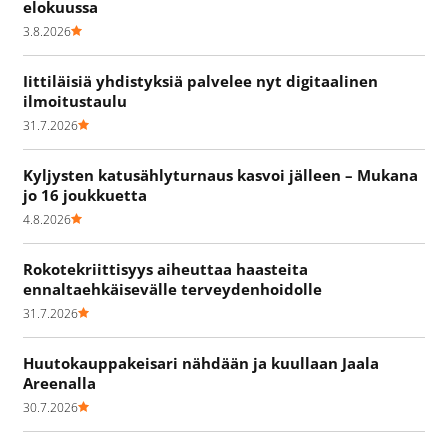
elokuussa
3.8.2026
Iittiläisiä yhdistyksiä palvelee nyt digitaalinen
ilmoitustaulu
31.7.2026
Kyljysten katusählyturnaus kasvoi jälleen – Mukana
jo 16 joukkuetta
4.8.2026
Rokotekriittisyys aiheuttaa haasteita
ennaltaehkäisevälle terveydenhoidolle
31.7.2026
Huutokauppakeisari nähdään ja kuullaan Jaala
Areenalla
30.7.2026