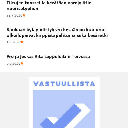
Tiltujen tansseilla kerätään varoja Iitin
nuorisotyöhön
29.7.2026
Kaukaan kyläyhdistyksen kesään on kuulunut
ulkoilupäivä, kirppistapahtuma sekä kesäretki
1.8.2026
Pro ja Jockas Rita seppelöitiin Teivossa
5.8.2026