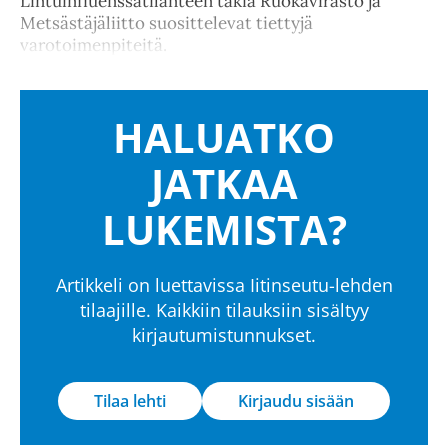
Lintuinfluenssatilanteen takia Ruokavirasto ja
Metsästäjäliitto suosittelevat tiettyjä
varotoimenpiteitä.
HALUATKO
JATKAA
LUKEMISTA?
Artikkeli on luettavissa Iitinseutu-lehden
tilaajille. Kaikkiin tilauksiin sisältyy
kirjautumistunnukset.
Tilaa lehti
Kirjaudu sisään