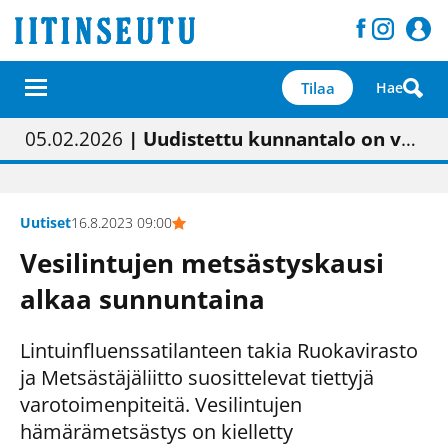
Tilaa
Hae
01.02.2026
05.02.2026
23.04.2026
| Painon vaihtumisen pitäisi näkyä hieman parempana painojäljen laatuna lehdessä
| Uudistettu kunnantalo on valoisa
| “Olemme käynnistämässä uudelleen keskustavisiotyön”
09.05.2026
| "Maalla on totuttu elämään omavaraisemmin kuin kaupungissa"
Uutiset
16.8.2023 09:00
Vesilintujen metsästyskausi
alkaa sunnuntaina
Lintuinfluenssatilanteen takia Ruokavirasto
ja Metsästäjäliitto suosittelevat tiettyjä
varotoimenpiteitä. Vesilintujen
hämärämetsästys on kielletty