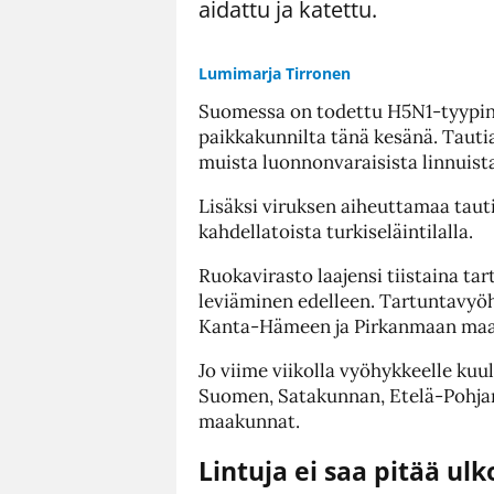
aidattu ja katettu.
Lumimarja Tirronen
Suomessa on todettu H5N1-tyypin 
paikkakunnilta tänä kesänä. Tauti
muista luonnonvaraisista linnuist
Lisäksi viruksen aiheuttamaa taut
kahdellatoista turkiseläintilalla.
Ruokavirasto laajensi tiistaina ta
leviäminen edelleen. Tartuntavy
Kanta-Hämeen ja Pirkanmaan maa
Jo viime viikolla vyöhykkeelle kuul
Suomen, Satakunnan, Etelä-Pohj
maakunnat.
Lintuja ei saa pitää ul