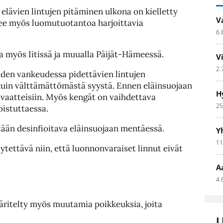
elävien lintujen pitäminen ulkona on kielletty
V
kee myös luomutuotantoa harjoittavia
6.
a myös Iitissä ja muualla Päijät-Hämeessä.
V
2.
uiden vankeudessa pidettävien lintujen
 kuin välttämättömästä syystä. Ennen eläinsuojaan
H
aatteisiin. Myös kengät on vaihdettava
25
oistuttaessa.
tään desinfioitava eläinsuojaan mentäessä.
Y
11
lytettävä niin, että luonnonvaraiset linnut eivät
A
a
4.
ritelty myös muutamia poikkeuksia, joita
L