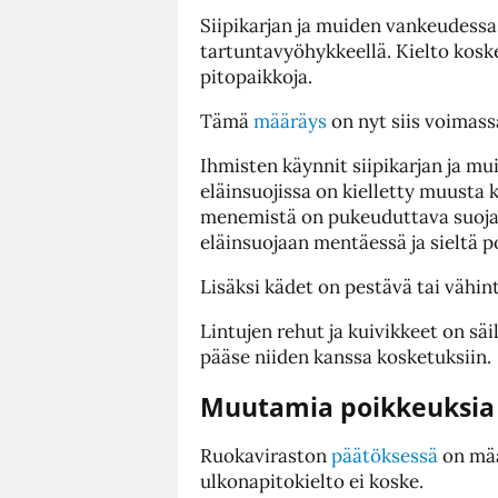
Siipikarjan ja muiden vankeudessa 
tartuntavyöhykkeellä. Kielto kos
pitopaikkoja.
Tämä
määräys
on nyt siis voimass
Ihmisten käynnit siipikarjan ja m
eläinsuojissa on kielletty muusta
menemistä on pukeuduttava suojav
eläinsuojaan mentäessä ja sieltä p
Lisäksi kädet on pestävä tai vähin
Lintujen rehut ja kuivikkeet on säi
pääse niiden kanssa kosketuksiin.
Muutamia poikkeuksi
Ruokaviraston
päätöksessä
on mää
ulkonapitokielto ei koske.