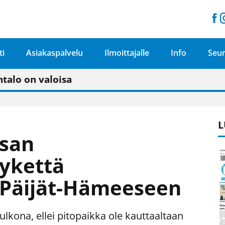
ti
Asiakaspalvelu
Ilmoittajalle
Info
Seur
n pitäisi näkyä hieman parempana painojäljen 
talo on valoisa
ämässä uudelleen keskustavisiotyön”
tu elämään omavaraisemmin kuin kaupungissa"
L
ssan
ykettä
n Päijät-Hämeeseen
a ulkona, ellei pitopaikka ole kauttaaltaan