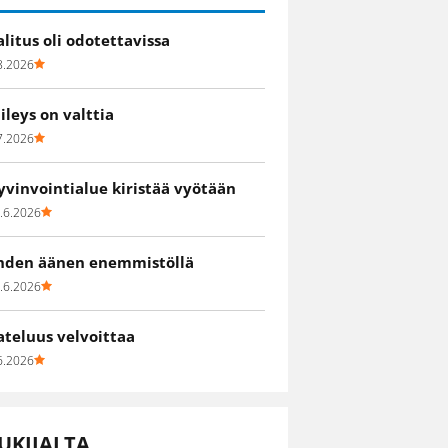
alitus oli odotettavissa
8.2026
iileys on valttia
7.2026
yvinvointialue kiristää vyötään
.6.2026
hden äänen enemmistöllä
.6.2026
ateluus velvoittaa
6.2026
UKIJALTA