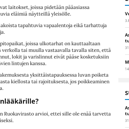
avat laitokset, joissa pidetään pääasiassa
uvia eläimiä näytteillä yleisölle.
V
3.
akoista tapahtuvia vapaalentoja eikä tarhattuja
ja.
A
t
t pitopaikat, joissa ulkotarhat on kauttaaltaan
31
ä verkolla tai muulla vastaavalla tavalla siten, että
nut, lokit ja varislinnut eivät pääse kosketuksiin
M
ävien lintujen kanssa.
14
hakemuksesta yksittäistapauksessa luvan poiketa
sta kiellosta tai rajoituksesta, jos poikkeaminen
a.
S
nlääkärille?
A
Ruokavirasto arvioi, ettei sille ole enää tarvetta
t
iseksi.
31