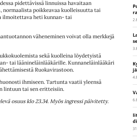
udessa pidettävissä linnuissa havaitaan
P
a, normaalista poikkeavaa kuolleisuutta tai
r
 ilmoitettava heti kunnan- tai
2.
L
nantuotannon väheneminen voivat olla merkkejä
s
3.
ukkokuolemista sekä kuolleina löydetyistä
an- tai läänineläinlääkärille. Kunnaneläinlääkäri
K
 lähettämisestä Ruokavirastoon.
j
4.
 huonosti ihmiseen. Tartunta vaatii yleensä
lintuun tai sen eritteisiin.
V
6.
levä osuus klo 23.34. Myös ingressi päivitetty.
I
d
31