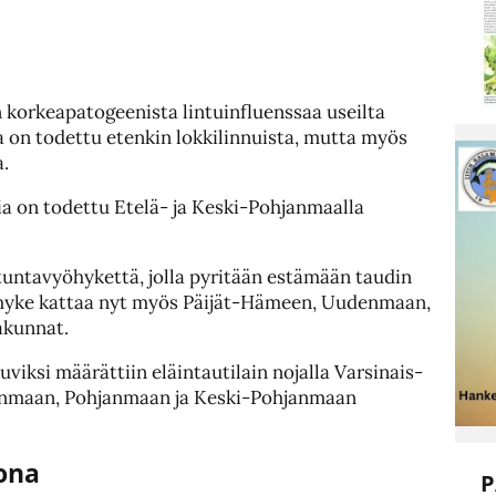
korkeapatogeenista lintuinfluenssaa useilta
a on todettu etenkin lokkilinnuista, mutta myös
a.
ia on todettu Etelä- ja Keski-Pohjanmaalla
rtuntavyöhykettä, jolla pyritään estämään taudin
öhyke kattaa nyt myös Päijät-Hämeen, Uudenmaan,
kunnat.
uviksi määrättiin eläintautilain nojalla Varsinais-
anmaan, Pohjanmaan ja Keski-Pohjanmaan
kona
P