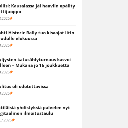
oliisi: Kausalassa jäi haaviin epäilty
attijuoppo
8.2026
ahti Historic Rally tuo kisaajat Iitin
eudulle elokuussa
8.2026
yljysten katusählyturnaus kasvoi
älleen – Mukana jo 16 joukkuetta
8.2026
alitus oli odotettavissa
8.2026
ittiläisiä yhdistyksiä palvelee nyt
igitaalinen ilmoitustaulu
.7.2026