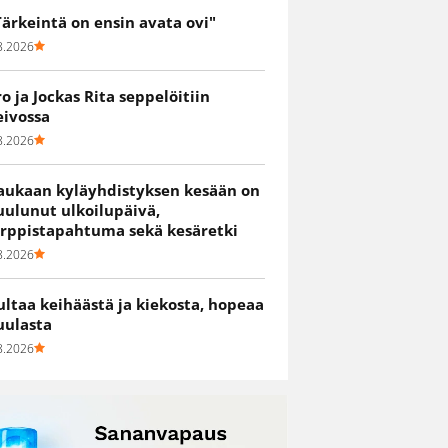
Tärkeintä on ensin avata ovi"
8.2026
ro ja Jockas Rita seppelöitiin
eivossa
8.2026
aukaan kyläyhdistyksen kesään on
uulunut ulkoilupäivä,
irppistapahtuma sekä kesäretki
8.2026
ultaa keihäästä ja kiekosta, hopeaa
uulasta
8.2026