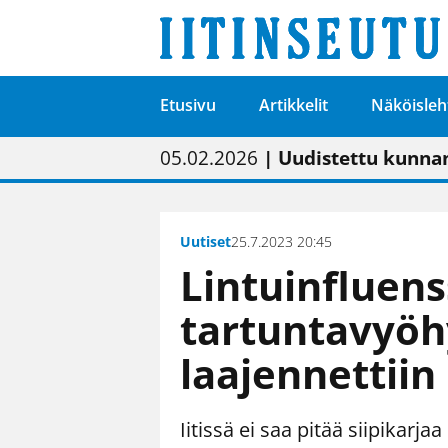
Etusivu
Artikkelit
Näköisleh
01.02.2026
05.02.2026
23.04.2026
| Painon vaihtumise
| Uudistettu kunnan
| “Olemme käynnist
09.05.2026
| "Maalla on totut
Uutiset
25.7.2023 20:45
Lintuinfluen
tartuntavyöh
laajennettii
Iitissä ei saa pitää siipikarja