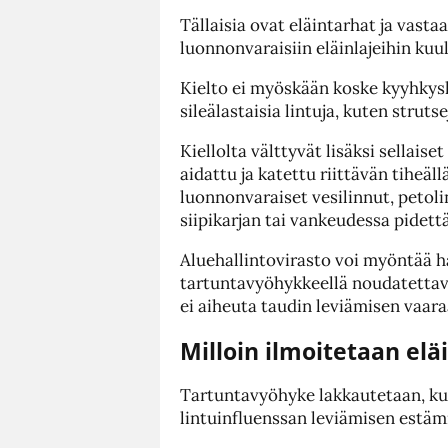
Tällaisia ovat eläintarhat ja vasta
luonnonvaraisiin eläinlajeihin kuul
Kielto ei myöskään koske kyyhkysl
sileälastaisia lintuja, kuten strutse
Kiellolta välttyvät lisäksi sellaise
aidattu ja katettu riittävän tiheäll
luonnonvaraiset vesilinnut, petolin
siipikarjan tai vankeudessa pidett
Aluehallintovirasto voi myöntää 
tartuntavyöhykkeellä noudatettava
ei aiheuta taudin leviämisen vaara
Milloin ilmoitetaan eläi
Tartuntavyöhyke lakkautetaan, kun 
lintuinfluenssan leviämisen estäm