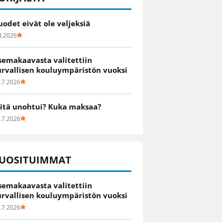
uodet eivät ole veljeksiä
8.2026
semakaavasta valitettiin
urvallisen kouluympäristön vuoksi
.7.2026
itä unohtui? Kuka maksaa?
.7.2026
UOSITUIMMAT
semakaavasta valitettiin
urvallisen kouluympäristön vuoksi
.7.2026