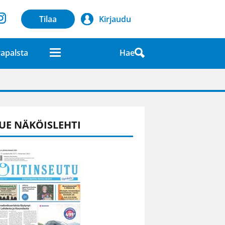
Tilaa
Kirjaudu
Hae
apalsta
laatuna lehdessä
UE NÄKÖISLEHTI