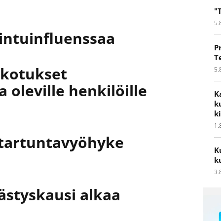
"
5.
intuinfluenssaa
P
T
okotukset
5.
 oleville henkilöille
K
k
k
1.
 tartuntavyöhyke
K
k
3.
ästyskausi alkaa