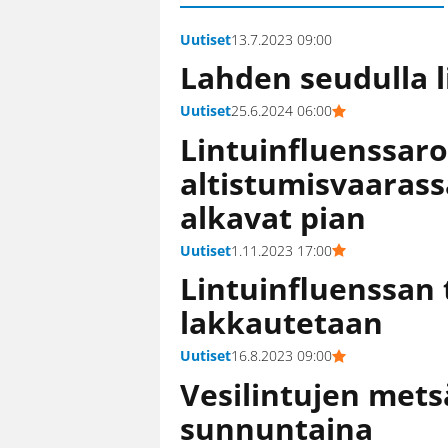
Uutiset
13.7.2023 09:00
Lahden seudulla l
Uutiset
25.6.2024 06:00
Lintuinfluenssa­r
altistumisvaarassa
alkavat pian
Uutiset
1.11.2023 17:00
Lintuinfluenssan
lakkautetaan
Uutiset
16.8.2023 09:00
Vesilintujen mets
sunnuntaina