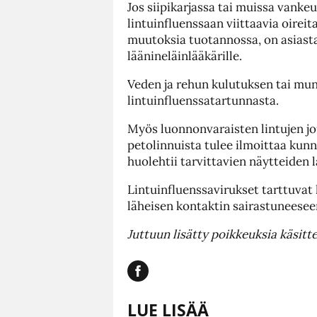
Jos siipikarjassa tai muissa vanke
lintuinfluenssaan viittaavia oireit
muutoksia tuotannossa, on asiasta
läänineläinlääkärille.
Veden ja rehun kulutuksen tai mu
lintuinfluenssatartunnasta.
Myös luonnonvaraisten lintujen jo
petolinnuista tulee ilmoittaa kunn
huolehtii tarvittavien näytteiden
Lintuinfluenssavirukset tarttuvat
läheisen kontaktin sairastuneeseen 
Juttuun lisätty poikkeuksia käsitte
LUE LISÄÄ