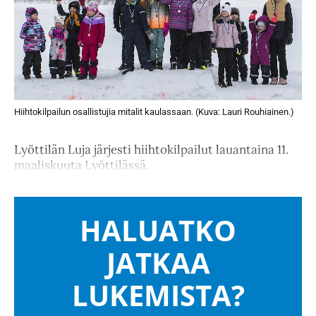
Hiihtokilpailun osallistujia mitalit kaulassaan. (Kuva: Lauri Rouhiainen.)
Lyöttilän Luja järjesti hiihtokilpailut lauantaina 11.
maaliskuuta Lyöttilässä.
HALUATKO
JATKAA
LUKEMISTA?