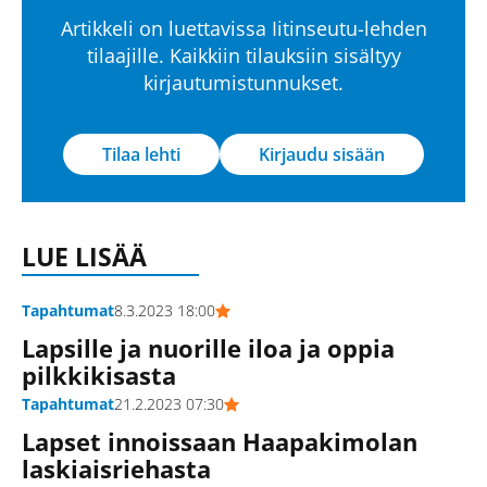
Artikkeli on luettavissa Iitinseutu-lehden
tilaajille. Kaikkiin tilauksiin sisältyy
kirjautumistunnukset.
Tilaa lehti
Kirjaudu sisään
LUE LISÄÄ
Tapahtumat
8.3.2023 18:00
Lapsille ja nuorille iloa ja oppia
pilkkikisasta
Tapahtumat
21.2.2023 07:30
Lapset innoissaan Haapakimolan
laskiaisriehasta