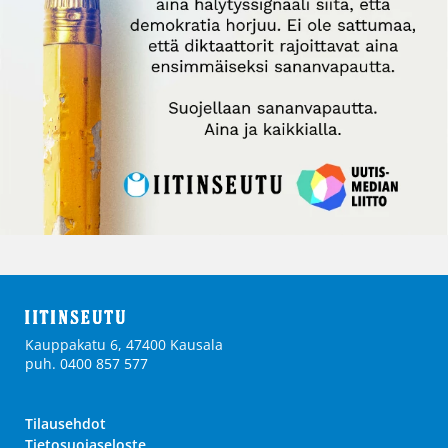
Kauppakatu 6, 47400 Kausala
puh. 0400 857 577
Tilausehdot
Tietosuojaseloste