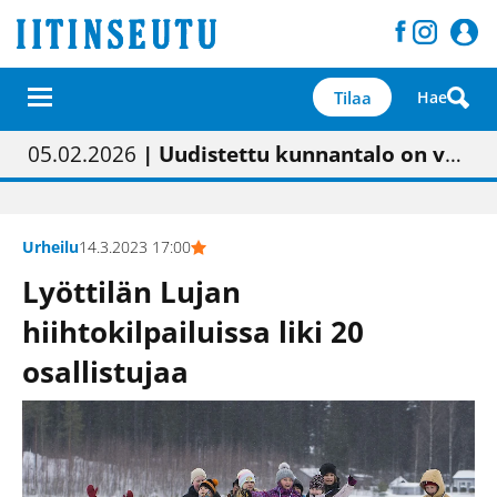
Tilaa
Hae
01.02.2026
05.02.2026
23.04.2026
| Painon vaihtumisen pitäisi näkyä hieman parempana painojäljen laatuna lehdessä
| Uudistettu kunnantalo on valoisa
| “Olemme käynnistämässä uudelleen keskustavisiotyön”
09.05.2026
| "Maalla on totuttu elämään omavaraisemmin kuin kaupungissa"
Urheilu
14.3.2023 17:00
Lyöttilän Lujan
hiihtokilpailuissa liki 20
osallistujaa