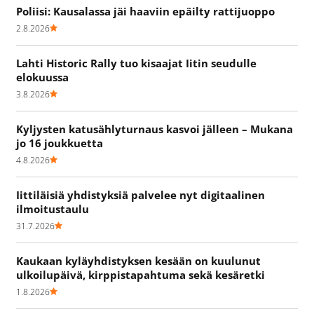
Poliisi: Kausalassa jäi haaviin epäilty rattijuoppo
2.8.2026
Lahti Historic Rally tuo kisaajat Iitin seudulle
elokuussa
3.8.2026
Kyljysten katusählyturnaus kasvoi jälleen – Mukana
jo 16 joukkuetta
4.8.2026
Iittiläisiä yhdistyksiä palvelee nyt digitaalinen
ilmoitustaulu
31.7.2026
Kaukaan kyläyhdistyksen kesään on kuulunut
ulkoilupäivä, kirppistapahtuma sekä kesäretki
1.8.2026