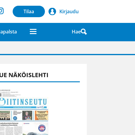
Tilaa
Kirjaudu
Hae
apalsta
laatuna lehdessä
UE NÄKÖISLEHTI