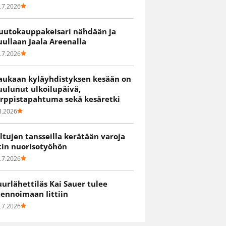
.7.2026
uutokauppakeisari nähdään ja
uullaan Jaala Areenalla
.7.2026
aukaan kyläyhdistyksen kesään on
uulunut ulkoilupäivä,
irppistapahtuma sekä kesäretki
8.2026
iltujen tansseilla kerätään varoja
itin nuorisotyöhön
.7.2026
uurlähettiläs Kai Sauer tulee
uennoimaan Iittiin
.7.2026