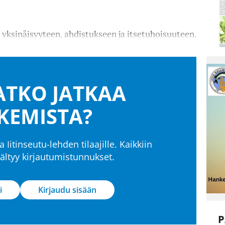
yksinäisyyteen, ahdistukseen ja itsetuhoisuuteen.
TKO JATKAA
KEMISTA?
a Iitinseutu-lehden tilaajille. Kaikkiin
isältyy kirjautumistunnukset.
i
Kirjaudu sisään
P