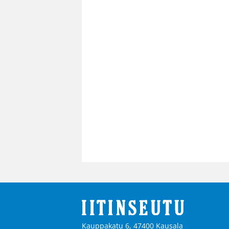
Kauppakatu 6, 47400 Kausala