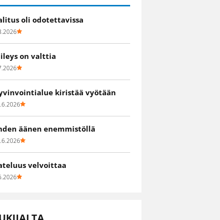
alitus oli odotettavissa
8.2026
iileys on valttia
7.2026
yvinvointialue kiristää vyötään
.6.2026
hden äänen enemmistöllä
.6.2026
ateluus velvoittaa
6.2026
UKIJALTA