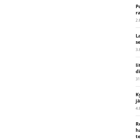
P
r
2.
L
s
3.
I
d
31
K
j
4.
R
h
t