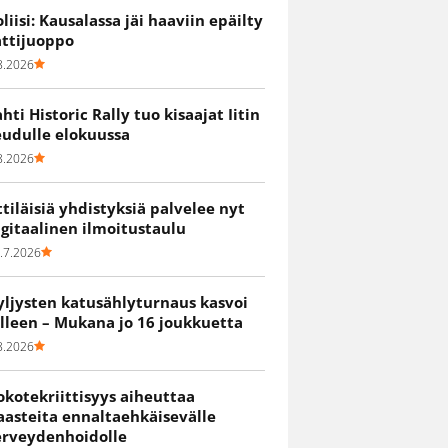
oliisi: Kausalassa jäi haaviin epäilty
attijuoppo
8.2026
ahti Historic Rally tuo kisaajat Iitin
eudulle elokuussa
8.2026
ittiläisiä yhdistyksiä palvelee nyt
igitaalinen ilmoitustaulu
.7.2026
yljysten katusählyturnaus kasvoi
älleen – Mukana jo 16 joukkuetta
8.2026
okotekriittisyys aiheuttaa
aasteita ennaltaehkäisevälle
erveydenhoidolle