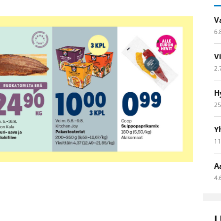
V
6.
V
2.
H
25
Y
11
A
4.
L