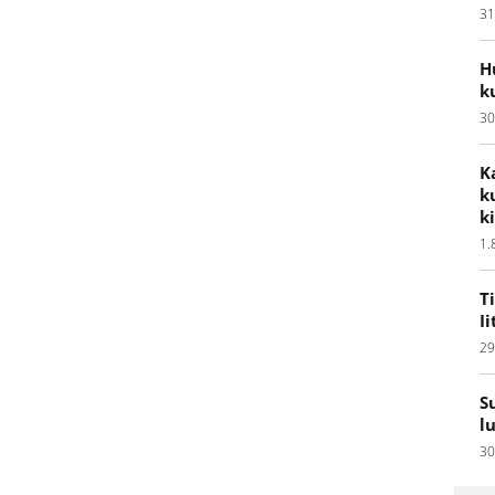
31
H
k
30
K
k
k
1.
T
I
29
S
l
30