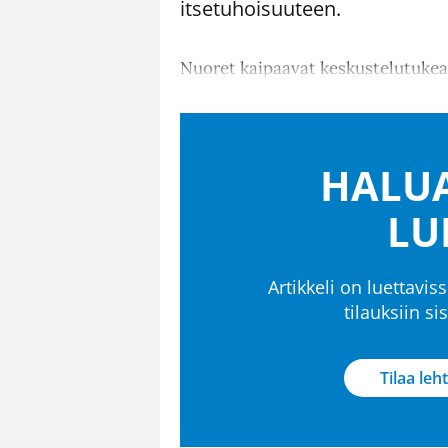
itsetuhoisuuteen.
Nuoret kaipaavat keskustelutukea 
HALUA
LU
Artikkeli on luettaviss
tilauksiin s
Tilaa leht