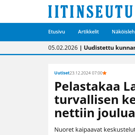
Etusivu
Artikkelit
Näköisleh
01.02.2026
05.02.2026
23.04.2026
| Painon vaihtumise
| Uudistettu kunnan
| “Olemme käynnist
09.05.2026
| "Maalla on totut
Uutiset
23.12.2024 07:00
Pelastakaa La
turvallisen 
nettiin joulu
Nuoret kaipaavat keskustelut