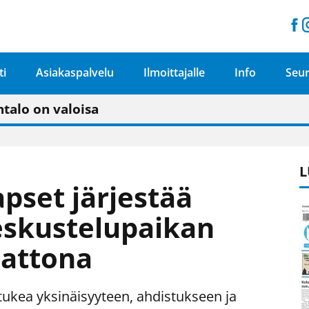
ti
Asiakaspalvelu
Ilmoittajalle
Info
Seur
n pitäisi näkyä hieman parempana painojäljen 
talo on valoisa
ämässä uudelleen keskustavisiotyön”
tu elämään omavaraisemmin kuin kaupungissa"
L
pset järjestää
keskustelupaikan
aattona
ukea yksinäisyyteen, ahdistukseen ja