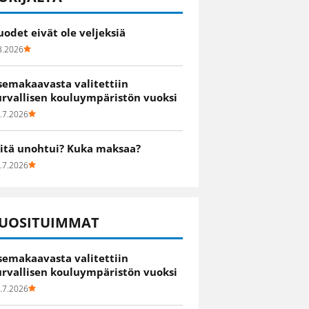
uodet eivät ole veljeksiä
8.2026
semakaavasta valitettiin
urvallisen kouluympäristön vuoksi
.7.2026
itä unohtui? Kuka maksaa?
.7.2026
UOSITUIMMAT
semakaavasta valitettiin
urvallisen kouluympäristön vuoksi
.7.2026