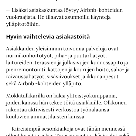
— Lisäksi asiakaskuntaa löytyy Airbnb-kohteiden
vuokraajista. He tilaavat asunnoille käyntejä
ylläpitotöihin.
Hyvin vaihtelevia asiakastöitä
Asiakkaiden yleisimmin toivomia palveluja ovat
nurmikonhoitotyöt, piha- ja puutarhatyöt,
laitureiden, terassien ja julkisivujen kunnossapito ja
pienremontointi, kattojen ja kourujen hoito, saha- ja
raivaussahatyöt, sisäsiivoukset ja ikkunanpesut
sekä Airbnb -kohteiden ylläpito.
Mökkitalkkarilla on kaksi yhteistyökumppania,
joiden kanssa hän tekee töitä asiakkaille. Olkkonen
rakentaa aktiivisesti verkostoa työnalaansa
kuuluvien ammattilaisten kanssa.
— Kiireisimpiä sesonkiaikoja ovat tähän mennessä
olleet kevät ja syksy. Terassipesut ja -käsittelyt sekä