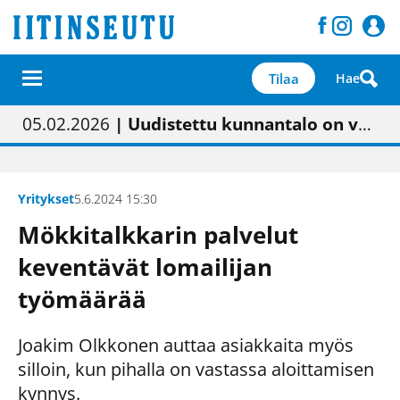
Tilaa
Hae
01.02.2026
05.02.2026
23.04.2026
| Painon vaihtumisen pitäisi näkyä hieman parempana painojäljen laatuna lehdessä
| Uudistettu kunnantalo on valoisa
| “Olemme käynnistämässä uudelleen keskustavisiotyön”
09.05.2026
| "Maalla on totuttu elämään omavaraisemmin kuin kaupungissa"
Yritykset
5.6.2024 15:30
Mökkitalkkarin palvelut
keventävät lomailijan
työmäärää
Joakim Olkkonen auttaa asiakkaita myös
silloin, kun pihalla on vastassa aloittamisen
kynnys.