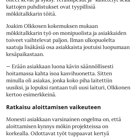
kattojen puhdistukset ovat tyypillisiä
mökkitalkkarin töitä.
Joakim Olkkosen kokemuksen mukaan
mökkitalkkarin työ on monipuolista ja asiakkaiden
toiveet vaihtelevat paljon. Ilman ulkopuolelta
saatuja lisäkäsiä osa asiakkaista joutuisi luopumaan
kesäpaikastaan.
— Erään asiakkaan luona kävin säännöllisesti
hoitamassa kahta isoa kasvihuonetta. Sitten
minulla oli asiakas, jonka koko piha laitettiin
uusiksi, ja lopuksi rantaan tuli uusi laituri, Olkkonen
kertoo esimerkkeinä.
Ratkaisu aloittamisen vaikeuteen
Monesti asiakkaan varsinainen ongelma on, että
aloittamisen kynnys mökin projekteissa on
korkealla. Odottavat työt tuppaavat kertyä