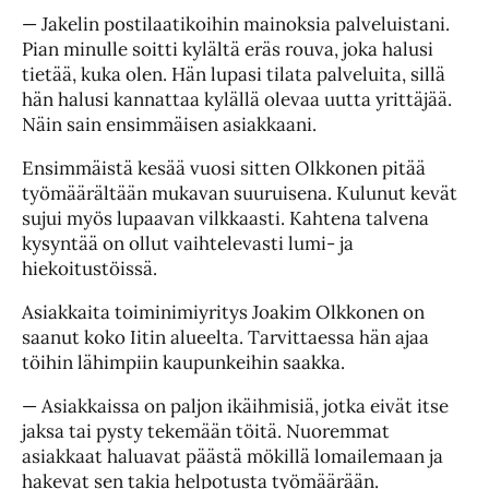
— Jakelin postilaatikoihin mainoksia palveluistani.
Pian minulle soitti kylältä eräs rouva, joka halusi
tietää, kuka olen. Hän lupasi tilata palveluita, sillä
hän halusi kannattaa kylällä olevaa uutta yrittäjää.
Näin sain ensimmäisen asiakkaani.
Ensimmäistä kesää vuosi sitten Olkkonen pitää
työmäärältään mukavan suuruisena. Kulunut kevät
sujui myös lupaavan vilkkaasti. Kahtena talvena
kysyntää on ollut vaihtelevasti lumi- ja
hiekoitustöissä.
Asiakkaita toiminimiyritys Joakim Olkkonen on
saanut koko Iitin alueelta. Tarvittaessa hän ajaa
töihin lähimpiin kaupunkeihin saakka.
— Asiakkaissa on paljon ikäihmisiä, jotka eivät itse
jaksa tai pysty tekemään töitä. Nuoremmat
asiakkaat haluavat päästä mökillä lomailemaan ja
hakevat sen takia helpotusta työmäärään.