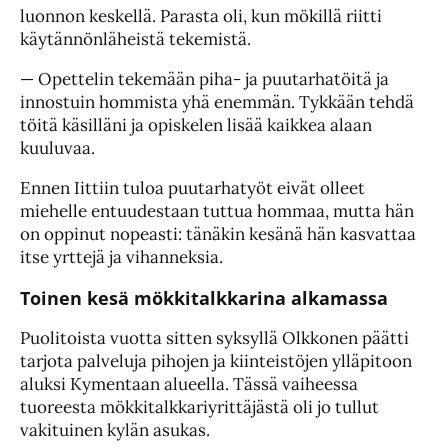
luonnon keskellä. Parasta oli, kun mökillä riitti
käytännönläheistä tekemistä.
— Opettelin tekemään piha- ja puutarhatöitä ja
innostuin hommista yhä enemmän. Tykkään tehdä
töitä käsilläni ja opiskelen lisää kaikkea alaan
kuuluvaa.
Ennen Iittiin tuloa puutarhatyöt eivät olleet
miehelle entuudestaan tuttua hommaa, mutta hän
on oppinut nopeasti: tänäkin kesänä hän kasvattaa
itse yrttejä ja vihanneksia.
Toinen kesä mökkitalkkarina alkamassa
Puolitoista vuotta sitten syksyllä Olkkonen päätti
tarjota palveluja pihojen ja kiinteistöjen ylläpitoon
aluksi Kymentaan alueella. Tässä vaiheessa
tuoreesta mökkitalkkariyrittäjästä oli jo tullut
vakituinen kylän asukas.