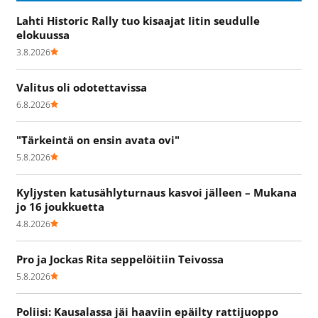
Lahti Historic Rally tuo kisaajat Iitin seudulle
elokuussa
3.8.2026
Valitus oli odotettavissa
6.8.2026
"Tärkeintä on ensin avata ovi"
5.8.2026
Kyljysten katusählyturnaus kasvoi jälleen – Mukana
jo 16 joukkuetta
4.8.2026
Pro ja Jockas Rita seppelöitiin Teivossa
5.8.2026
Poliisi: Kausalassa jäi haaviin epäilty rattijuoppo