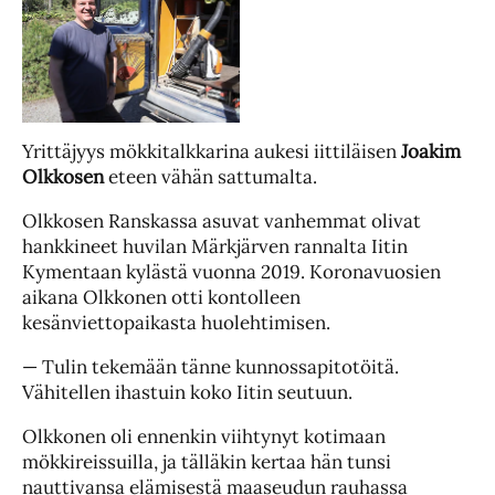
Yrittäjyys mökkitalkkarina aukesi iittiläisen
Joakim
Olkkosen
eteen vähän sattumalta.
Olkkosen Ranskassa asuvat vanhemmat olivat
hankkineet huvilan Märkjärven rannalta Iitin
Kymentaan kylästä vuonna 2019. Koronavuosien
aikana Olkkonen otti kontolleen
kesänviettopaikasta huolehtimisen.
— Tulin tekemään tänne kunnossapitotöitä.
Vähitellen ihastuin koko Iitin seutuun.
Olkkonen oli ennenkin viihtynyt kotimaan
mökkireissuilla, ja tälläkin kertaa hän tunsi
nauttivansa elämisestä maaseudun rauhassa