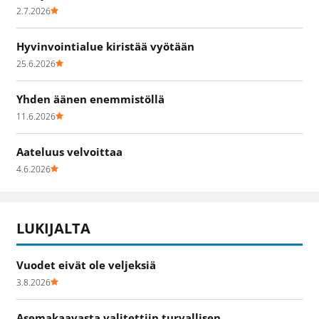
2.7.2026
Hyvinvointialue kiristää vyötään
25.6.2026
Yhden äänen enemmistöllä
11.6.2026
Aateluus velvoittaa
4.6.2026
LUKIJALTA
Vuodet eivät ole veljeksiä
3.8.2026
Asemakaavasta valitettiin turvallisen