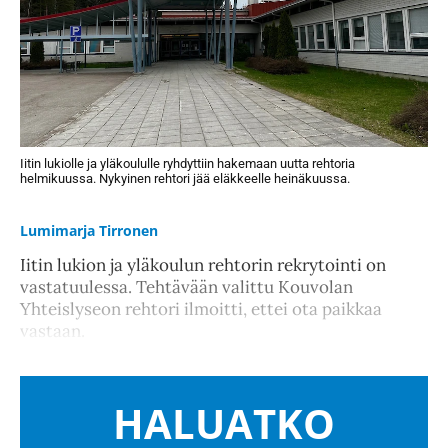
Iitin lukiolle ja yläkoululle ryhdyttiin hakemaan uutta rehtoria
helmikuussa. Nykyinen rehtori jää eläkkeelle heinäkuussa.
Lumimarja Tirronen
Iitin lukion ja yläkoulun rehtorin rekrytointi on
vastatuulessa. Tehtävään valittu Kouvolan
Yhteislyseon rehtori ilmoitti, ettei ota paikkaa
vastaan.
HALUATKO