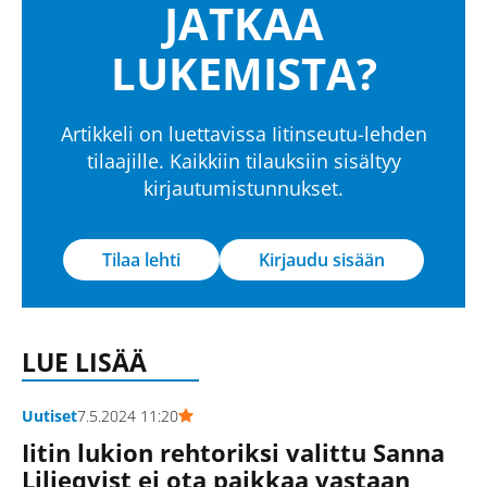
JATKAA
LUKEMISTA?
Artikkeli on luettavissa Iitinseutu-lehden
tilaajille. Kaikkiin tilauksiin sisältyy
kirjautumistunnukset.
Tilaa lehti
Kirjaudu sisään
LUE LISÄÄ
Uutiset
7.5.2024 11:20
Iitin lukion rehtoriksi valittu Sanna
Liljeqvist ei ota paikkaa vastaan