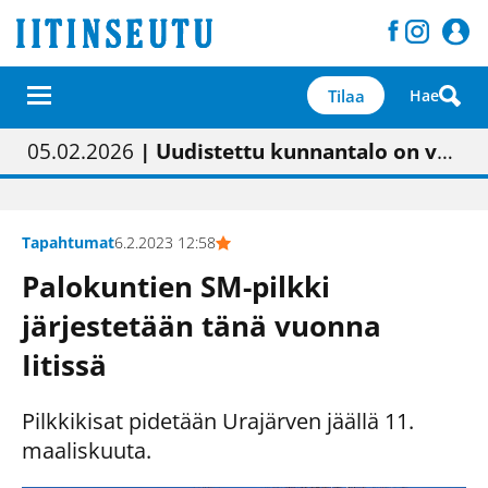
Tilaa
Hae
01.02.2026
05.02.2026
23.04.2026
| Painon vaihtumisen pitäisi näkyä hieman parempana painojäljen laatuna lehdessä
| Uudistettu kunnantalo on valoisa
| “Olemme käynnistämässä uudelleen keskustavisiotyön”
09.05.2026
| "Maalla on totuttu elämään omavaraisemmin kuin kaupungissa"
Tapahtumat
6.2.2023 12:58
Palokuntien SM-pilkki
järjestetään tänä vuonna
Iitissä
Pilkkikisat pidetään Urajärven jäällä 11.
maaliskuuta.