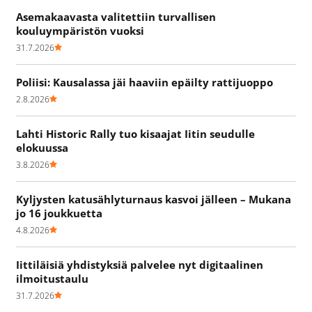
Asemakaavasta valitettiin turvallisen
kouluympäristön vuoksi
31.7.2026
Poliisi: Kausalassa jäi haaviin epäilty rattijuoppo
2.8.2026
Lahti Historic Rally tuo kisaajat Iitin seudulle
elokuussa
3.8.2026
Kyljysten katusählyturnaus kasvoi jälleen – Mukana
jo 16 joukkuetta
4.8.2026
Iittiläisiä yhdistyksiä palvelee nyt digitaalinen
ilmoitustaulu
31.7.2026