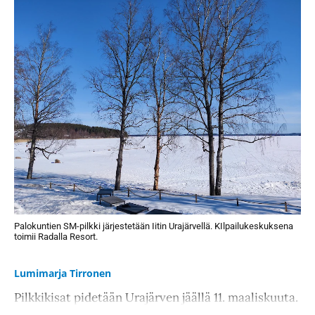
Palokuntien SM-pilkki järjestetään Iitin Urajärvellä. KIlpailukeskuksena
toimii Radalla Resort.
Lumimarja Tirronen
Pilkkikisat pidetään Urajärven jäällä 11. maaliskuuta.