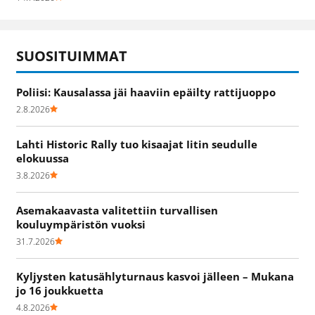
SUOSITUIMMAT
Poliisi: Kausalassa jäi haaviin epäilty rattijuoppo
2.8.2026
Lahti Historic Rally tuo kisaajat Iitin seudulle
elokuussa
3.8.2026
Asemakaavasta valitettiin turvallisen
kouluympäristön vuoksi
31.7.2026
Kyljysten katusählyturnaus kasvoi jälleen – Mukana
jo 16 joukkuetta
4.8.2026