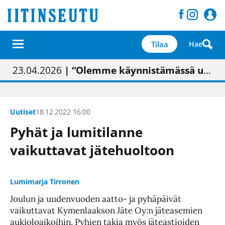
Tilaa
Hae
01.02.2026
05.02.2026
23.04.2026
| Painon vaihtumisen pitäisi näkyä hieman parempana painojäljen laatuna lehdessä
| Uudistettu kunnantalo on valoisa
| “Olemme käynnistämässä uudelleen keskustavisiotyön”
09.05.2026
| "Maalla on totuttu elämään omavaraisemmin kuin kaupungissa"
Uutiset
18.12.2022 16:00
Pyhät ja lumitilanne
vaikuttavat jätehuoltoon
Lumimarja Tirronen
Joulun ja uudenvuoden aatto- ja pyhäpäivät
vaikuttavat Kymenlaakson Jäte Oy:n jäteasemien
aukioloaikoihin. Pyhien takia myös jäteastioiden