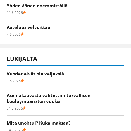
Yhden äänen enemmistöllä
11.6.2026
Aateluus velvoittaa
4.6.2026
LUKIJALTA
Vuodet eivät ole veljeksiä
3.8.2026
Asemakaavasta valitettiin turvallisen
kouluympäristön vuoksi
31.7.2026
Mitä unohtui? Kuka maksaa?
14.7.2026