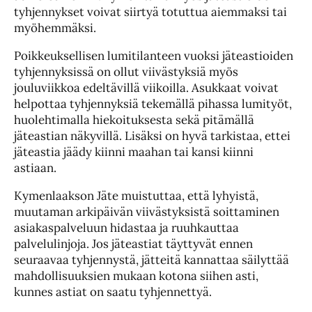
tyhjennykset voivat siirtyä totuttua aiemmaksi tai
myöhemmäksi.
Poikkeuksellisen lumitilanteen vuoksi jäteastioiden
tyhjennyksissä on ollut viivästyksiä myös
jouluviikkoa edeltävillä viikoilla. Asukkaat voivat
helpottaa tyhjennyksiä tekemällä pihassa lumityöt,
huolehtimalla hiekoituksesta sekä pitämällä
jäteastian näkyvillä. Lisäksi on hyvä tarkistaa, ettei
jäteastia jäädy kiinni maahan tai kansi kiinni
astiaan.
Kymenlaakson Jäte muistuttaa, että lyhyistä,
muutaman arkipäivän viivästyksistä soittaminen
asiakaspalveluun hidastaa ja ruuhkauttaa
palvelulinjoja. Jos jäteastiat täyttyvät ennen
seuraavaa tyhjennystä, jätteitä kannattaa säilyttää
mahdollisuuksien mukaan kotona siihen asti,
kunnes astiat on saatu tyhjennettyä.