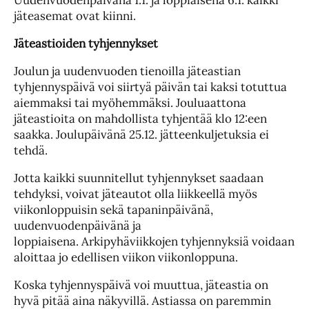
Uudenvuodenpäivänä 1.1. ja loppiaisena 6.1. kaikki
jäteasemat ovat kiinni.
Jäteastioiden
tyhjennykset
Joulun ja uudenvuoden tienoilla jäteastian
tyhjennyspäivä voi siirtyä päivän tai kaksi totuttua
aiemmaksi tai myöhemmäksi. Jouluaattona
jäteastioita on mahdollista tyhjentää klo 12:een
saakka. Joulupäivänä 25.12. jätteenkuljetuksia ei
tehdä.
Jotta kaikki suunnitellut tyhjennykset saadaan
tehdyksi, voivat jäteautot olla liikkeellä myös
viikonloppuisin sekä tapaninpäivänä,
uudenvuodenpäivänä ja
loppiaisena. Arkipyhäviikkojen tyhjennyksiä voidaan
aloittaa jo edellisen viikon viikonloppuna.
Koska tyhjennyspäivä voi muuttua, jäteastia on
hyvä pitää aina näkyvillä. Astiassa on paremmin