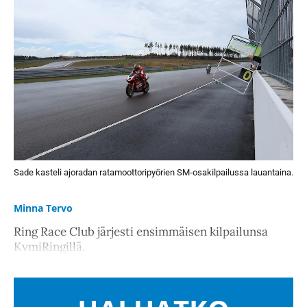
Sade kasteli ajoradan ratamoottoripyörien SM-osakilpailussa lauantaina.
Minna Tervo
Ring Race Club järjesti ensimmäisen kilpailunsa
KymiRingillä.