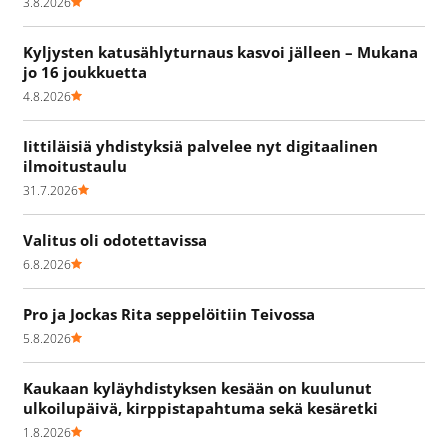
3.8.2026
Kyljysten katusählyturnaus kasvoi jälleen – Mukana
jo 16 joukkuetta
4.8.2026
Iittiläisiä yhdistyksiä palvelee nyt digitaalinen
ilmoitustaulu
31.7.2026
Valitus oli odotettavissa
6.8.2026
Pro ja Jockas Rita seppelöitiin Teivossa
5.8.2026
Kaukaan kyläyhdistyksen kesään on kuulunut
ulkoilupäivä, kirppistapahtuma sekä kesäretki
1.8.2026