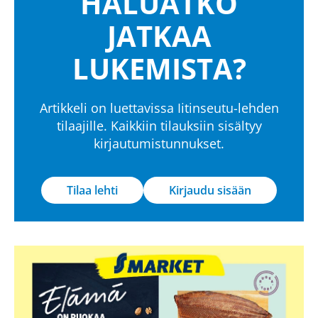
HALUATKO
JATKAA
LUKEMISTA?
Artikkeli on luettavissa Iitinseutu-lehden
tilaajille. Kaikkiin tilauksiin sisältyy
kirjautumistunnukset.
Tilaa lehti
Kirjaudu sisään