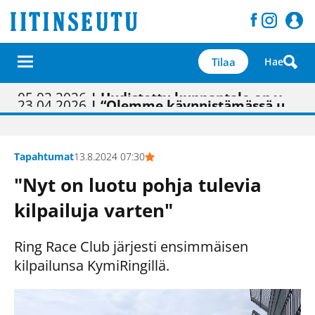
Tilaa
Hae
01.02.2026
05.02.2026
23.04.2026
| Painon vaihtumisen pitäisi näkyä hieman parempana painojäljen laatuna lehdessä
| Uudistettu kunnantalo on valoisa
| “Olemme käynnistämässä uudelleen keskustavisiotyön”
09.05.2026
| "Maalla on totuttu elämään omavaraisemmin kuin kaupungissa"
Tapahtumat
13.8.2024 07:30
"Nyt on luotu pohja tulevia
kilpailuja varten"
Ring Race Club järjesti ensimmäisen
kilpailunsa KymiRingillä.