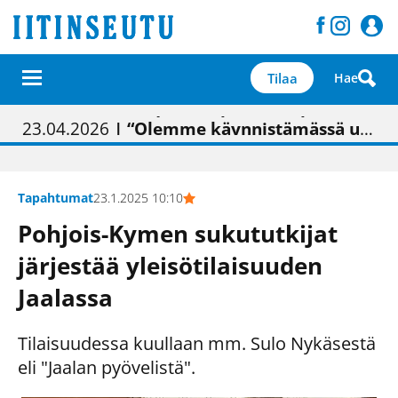
Tilaa
Hae
01.02.2026
05.02.2026
23.04.2026
| Painon vaihtumisen pitäisi näkyä hieman parempana painojäljen laatuna lehdessä
| Uudistettu kunnantalo on valoisa
| “Olemme käynnistämässä uudelleen keskustavisiotyön”
09.05.2026
| "Maalla on totuttu elämään omavaraisemmin kuin kaupungissa"
Tapahtumat
23.1.2025 10:10
Pohjois-Kymen sukututkijat
järjestää yleisötilaisuuden
Jaalassa
Tilaisuudessa kuullaan mm. Sulo Nykäsestä
eli "Jaalan pyövelistä".