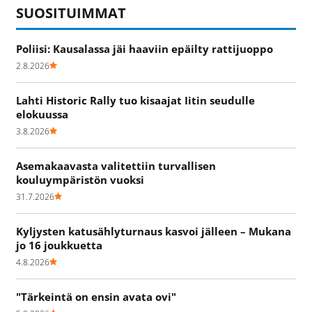
SUOSITUIMMAT
Poliisi: Kausalassa jäi haaviin epäilty rattijuoppo
2.8.2026
Lahti Historic Rally tuo kisaajat Iitin seudulle
elokuussa
3.8.2026
Asemakaavasta valitettiin turvallisen
kouluympäristön vuoksi
31.7.2026
Kyljysten katusählyturnaus kasvoi jälleen – Mukana
jo 16 joukkuetta
4.8.2026
"Tärkeintä on ensin avata ovi"