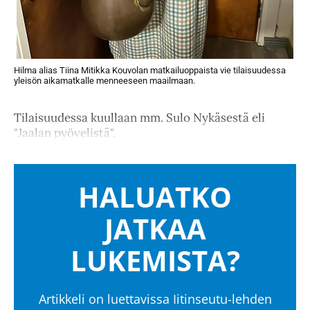
Hilma alias Tiina Mitikka Kouvolan matkailuoppaista vie tilaisuudessa
yleisön aikamatkalle menneeseen maailmaan.
Tilaisuudessa kuullaan mm. Sulo Nykäsestä eli
"Jaalan pyövelistä".
HALUATKO
JATKAA
LUKEMISTA?
Artikkeli on luettavissa Iitinseutu-lehden