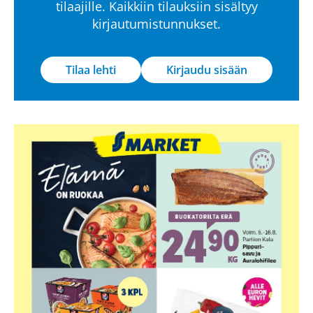
tilaajille. Kaikkiin tilauksiin sisältyy
kirjautumistunnukset.
Tilaa lehti
Kirjaudu sisään