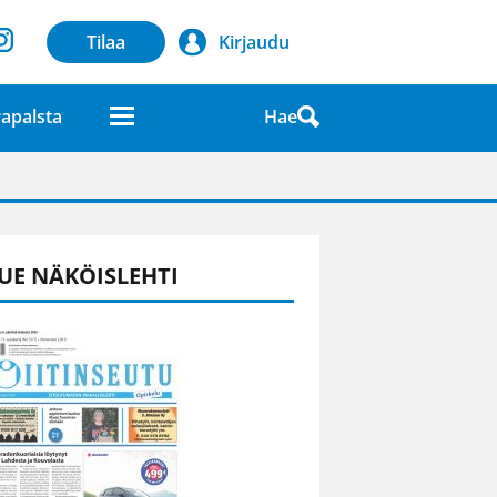
Tilaa
Kirjaudu
Hae
apalsta
laatuna lehdessä
UE NÄKÖISLEHTI