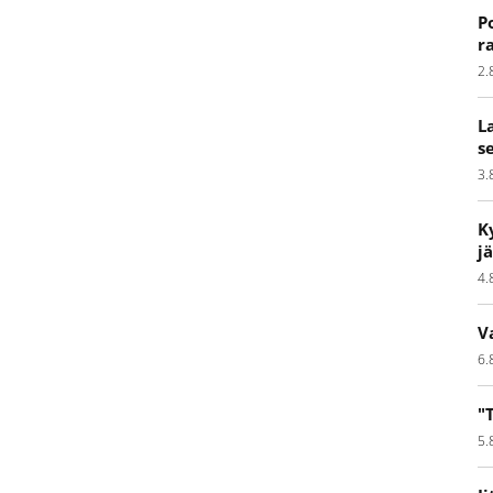
P
r
2.
L
s
3.
K
j
4.
V
6.
"
5.