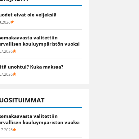
uodet eivät ole veljeksiä
8.2026
semakaavasta valitettiin
urvallisen kouluympäristön vuoksi
.7.2026
itä unohtui? Kuka maksaa?
.7.2026
UOSITUIMMAT
semakaavasta valitettiin
urvallisen kouluympäristön vuoksi
.7.2026