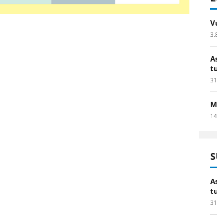
V
3.
A
t
31
M
14
S
A
t
31