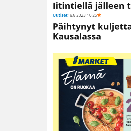
Iitintiellä jällee
Uutiset
18.8.2023 10:25
Päihtynyt kuljetta
Kausalassa