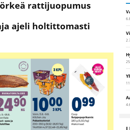
n törkeä rattijuopumus
V
6.
ja ajeli holtittomasti
V
2.
H
25
Y
11
A
4.
L