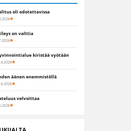
alitus oli odotettavissa
8.2026
iileys on valttia
7.2026
yvinvointialue kiristää vyötään
.6.2026
hden äänen enemmistöllä
.6.2026
ateluus velvoittaa
6.2026
UKIJALTA