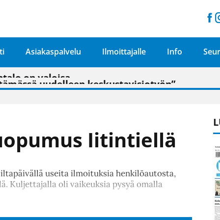
ti
Asiakaspalvelu
Ilmoittajalle
Info
Seur
n pitäisi näkyä hieman parempana painojäljen 
talo on valoisa
ämässä uudelleen keskustavisiotyön”
tu elämään omavaraisemmin kuin kaupungissa"
L
uopumus Iitintiellä
ltapäivällä useita ilmoituksia henkilöautosta,
lä. Kuljettajalla oli vaikeuksia pysyä omalla