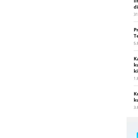
I
d
31
P
T
5.
K
k
k
1.
K
k
3.