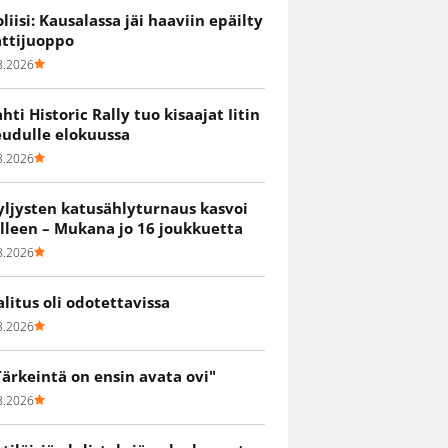
oliisi: Kausalassa jäi haaviin epäilty
attijuoppo
8.2026
ahti Historic Rally tuo kisaajat Iitin
eudulle elokuussa
8.2026
yljysten katusählyturnaus kasvoi
älleen – Mukana jo 16 joukkuetta
8.2026
alitus oli odotettavissa
8.2026
Tärkeintä on ensin avata ovi"
8.2026