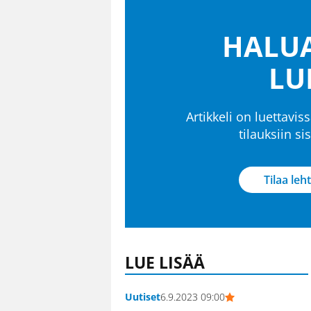
HALUA
LU
Artikkeli on luettaviss
tilauksiin s
Tilaa leht
LUE LISÄÄ
Uutiset
6.9.2023 09:00