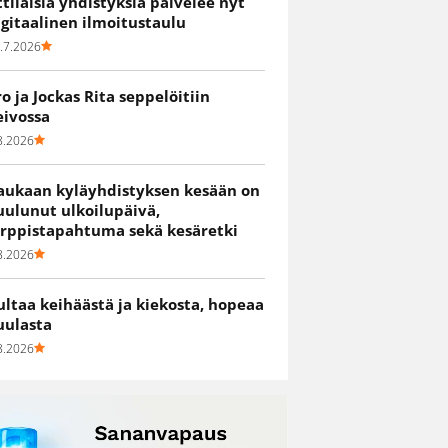
ittiläisiä yhdistyksiä palvelee nyt
igitaalinen ilmoitustaulu
.7.2026
ro ja Jockas Rita seppelöitiin
eivossa
8.2026
aukaan kyläyhdistyksen kesään on
uulunut ulkoilupäivä,
irppistapahtuma sekä kesäretki
8.2026
ultaa keihäästä ja kiekosta, hopeaa
uulasta
8.2026