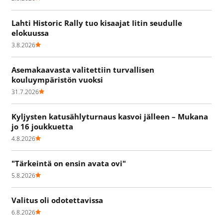
Lahti Historic Rally tuo kisaajat Iitin seudulle
elokuussa
3.8.2026
Asemakaavasta valitettiin turvallisen
kouluympäristön vuoksi
31.7.2026
Kyljysten katusählyturnaus kasvoi jälleen – Mukana
jo 16 joukkuetta
4.8.2026
"Tärkeintä on ensin avata ovi"
5.8.2026
Valitus oli odotettavissa
6.8.2026