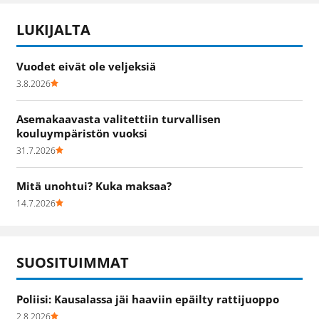
LUKIJALTA
Vuodet eivät ole veljeksiä
3.8.2026
Asemakaavasta valitettiin turvallisen
kouluympäristön vuoksi
31.7.2026
Mitä unohtui? Kuka maksaa?
14.7.2026
SUOSITUIMMAT
Poliisi: Kausalassa jäi haaviin epäilty rattijuoppo
2.8.2026