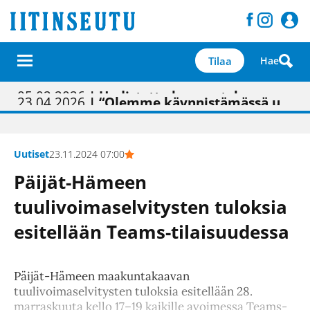
Tilaa
Hae
01.02.2026
05.02.2026
23.04.2026
| Painon vaihtumisen pitäisi näkyä hieman parempana painojäljen laatuna lehdessä
| Uudistettu kunnantalo on valoisa
| “Olemme käynnistämässä uudelleen keskustavisiotyön”
09.05.2026
| "Maalla on totuttu elämään omavaraisemmin kuin kaupungissa"
Uutiset
23.11.2024 07:00
Päijät-Hämeen
tuulivoimaselvitysten tuloksia
esitellään Teams-tilaisuudessa
Päijät-Hämeen maakuntakaavan
tuulivoimaselvitysten tuloksia esitellään 28.
marraskuuta kello 17–19 kaikille avoimessa Teams-