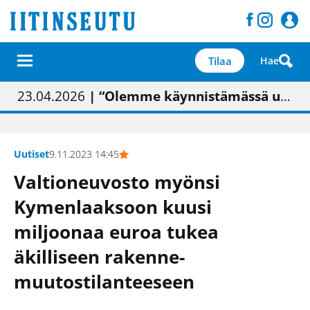
Tilaa
Hae
01.02.2026
05.02.2026
23.04.2026
| Painon vaihtumisen pitäisi näkyä hieman parempana painojäljen laatuna lehdessä
| Uudistettu kunnantalo on valoisa
| “Olemme käynnistämässä uudelleen keskustavisiotyön”
09.05.2026
| "Maalla on totuttu elämään omavaraisemmin kuin kaupungissa"
Uutiset
9.11.2023 14:45
Valtioneuvosto myönsi
Kymenlaaksoon kuusi
miljoonaa euroa tukea
äkilliseen rakenne­
muutostilanteeseen