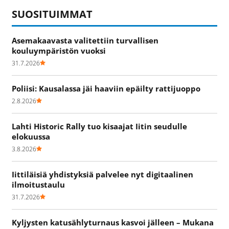
SUOSITUIMMAT
Asemakaavasta valitettiin turvallisen
kouluympäristön vuoksi
31.7.2026
Poliisi: Kausalassa jäi haaviin epäilty rattijuoppo
2.8.2026
Lahti Historic Rally tuo kisaajat Iitin seudulle
elokuussa
3.8.2026
Iittiläisiä yhdistyksiä palvelee nyt digitaalinen
ilmoitustaulu
31.7.2026
Kyljysten katusählyturnaus kasvoi jälleen – Mukana