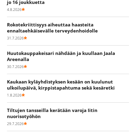
jo 16 joukkuetta
4.8.2026
Rokotekriittisyys aiheuttaa haasteita
ennaltaehkäisevälle terveydenhoidolle
31.7.2026
Huutokauppakeisari nähdään ja kuullaan Jaala
Areenalla
30.7.2026
Kaukaan kyläyhdistyksen kesään on kuulunut
ulkoilupäivä, kirppistapahtuma sekä kesäretki
1.8.2026
Tiltujen tansseilla kerätään varoja Iitin
nuorisotyöhön
29.7.2026