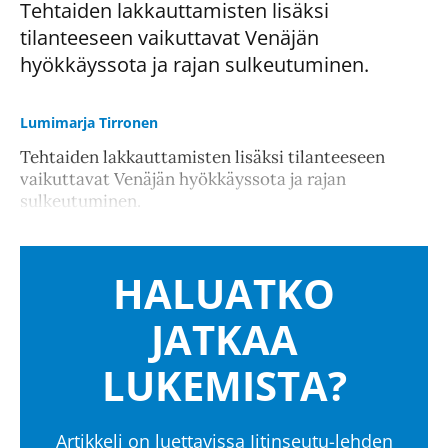
Tehtaiden lakkauttamisten lisäksi
tilanteeseen vaikuttavat Venäjän
hyökkäyssota ja rajan sulkeutuminen.
Lumimarja Tirronen
Tehtaiden lakkauttamisten lisäksi tilanteeseen
vaikuttavat Venäjän hyökkäyssota ja rajan
sulkeutuminen.
HALUATKO
JATKAA
LUKEMISTA?
Artikkeli on luettavissa Iitinseutu-lehden