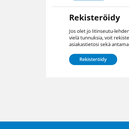
Rekisteröidy
Jos olet jo Iitinseutu-lehden
vielä tunnuksia, voit rekist
asiakastietosi sekä antamall
Rekisteröidy