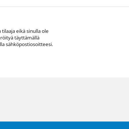
 tilaaja eikä sinulla ole
eröityä täyttämällä
a sähkö­posti­osoitteesi.