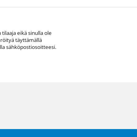
 tilaaja eikä sinulla ole
eröityä täyttämällä
a sähkö­posti­osoitteesi.