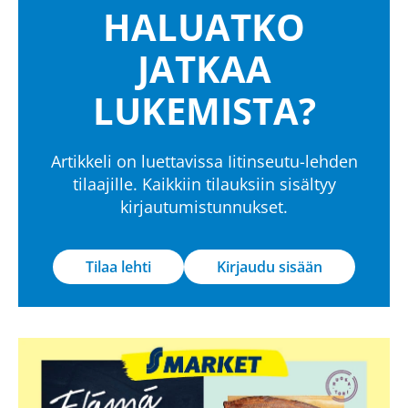
HALUATKO
JATKAA
LUKEMISTA?
Artikkeli on luettavissa Iitinseutu-lehden
tilaajille. Kaikkiin tilauksiin sisältyy
kirjautumistunnukset.
Tilaa lehti
Kirjaudu sisään