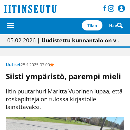
Tilaa
Hae
01.02.2026
05.02.2026
23.04.2026
| Painon vaihtumisen pitäisi näkyä hieman parempana painojäljen laatuna lehdessä
| Uudistettu kunnantalo on valoisa
| “Olemme käynnistämässä uudelleen keskustavisiotyön”
09.05.2026
| "Maalla on totuttu elämään omavaraisemmin kuin kaupungissa"
Uutiset
25.4.2025 07:00
Siisti ympäristö, parempi mieli
Iitin puutarhuri Maritta Vuorinen lupaa, että
roskapihtejä on tulossa kirjastolle
lainattavaksi.