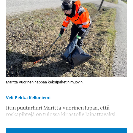
Maritta Vuorinen nappaa keksipaketin muovin.
Veli-Pekka Kelloniemi
Iitin puutarhuri Maritta Vuorinen lupaa, että
roskapihtejä on tulossa kirjastolle lainattavaksi.