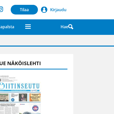
Tilaa
Kirjaudu
Hae
apalsta
laatuna lehdessä
UE NÄKÖISLEHTI