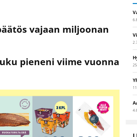
V
6.
npäätös vajaan miljoonan
V
2.
H
luku pieneni viime vuonna
25
Y
11
A
4.
L