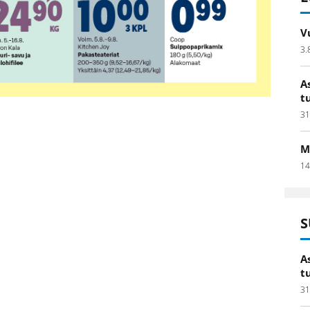
V
3.
A
t
31
M
14
S
A
t
31