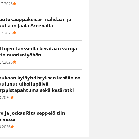
.7.2026
uutokauppakeisari nähdään ja
uullaan Jaala Areenalla
.7.2026
iltujen tansseilla kerätään varoja
itin nuorisotyöhön
.7.2026
aukaan kyläyhdistyksen kesään on
uulunut ulkoilupäivä,
irppistapahtuma sekä kesäretki
8.2026
ro ja Jockas Rita seppelöitiin
eivossa
8.2026