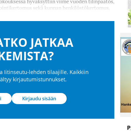
okouksessa hyväksyttiin viime vuoden tilinpäätös,
ointikertomus sekä kunnan henkilöstökertomus.
TKO JATKAA
KEMISTA?
a Iitinseutu-lehden tilaajille. Kaikkiin
isältyy kirjautumistunnukset.
i
Kirjaudu sisään
P