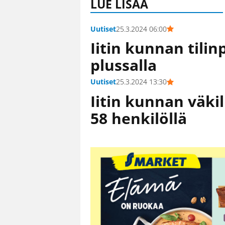
LUE LISÄÄ
Uutiset
25.3.2024 06:00
Iitin kunnan tili
plussalla
Uutiset
25.3.2024 13:30
Iitin kunnan väki
58 henkilöllä