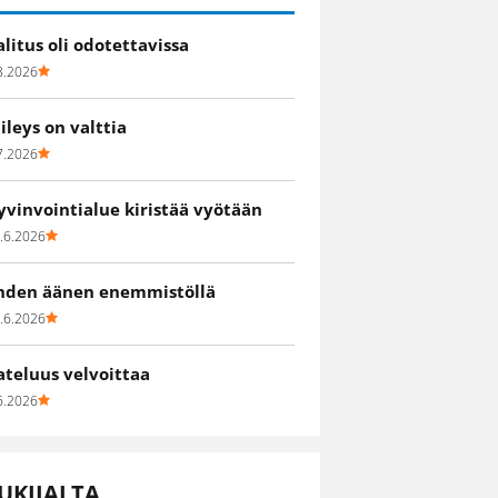
alitus oli odotettavissa
8.2026
iileys on valttia
7.2026
yvinvointialue kiristää vyötään
.6.2026
hden äänen enemmistöllä
.6.2026
ateluus velvoittaa
6.2026
UKIJALTA