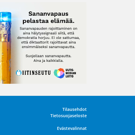
Tilausehdot
Tietosuojaseloste
Evästevalinnat