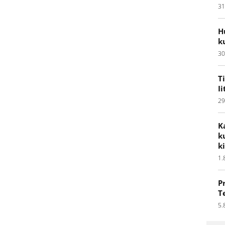
31
H
k
30
T
I
29
K
k
k
1.
P
T
5.