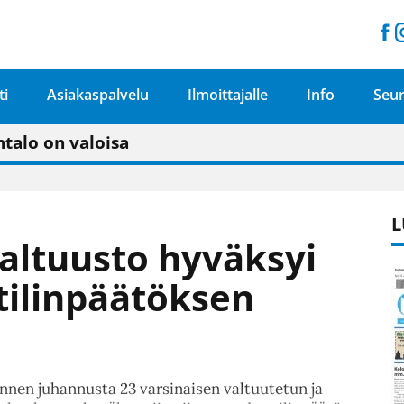
ti
Asiakaspalvelu
Ilmoittajalle
Info
Seur
n pitäisi näkyä hieman parempana painojäljen 
talo on valoisa
ämässä uudelleen keskustavisiotyön”
tu elämään omavaraisemmin kuin kaupungissa"
L
valtuusto hyväksyi
tilinpäätöksen
nnen juhannusta 23 varsinaisen valtuutetun ja