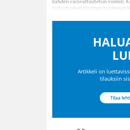
kahden varavaltuutetun voimin. K
tarkastuslautakunnan laatimaarvi
HALUA
LU
Artikkeli on luettaviss
tilauksiin s
Tilaa leht