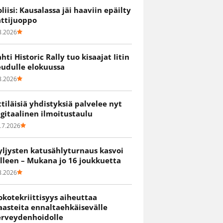
oliisi: Kausalassa jäi haaviin epäilty
attijuoppo
8.2026
ahti Historic Rally tuo kisaajat Iitin
eudulle elokuussa
8.2026
ittiläisiä yhdistyksiä palvelee nyt
igitaalinen ilmoitustaulu
.7.2026
yljysten katusählyturnaus kasvoi
älleen – Mukana jo 16 joukkuetta
8.2026
okotekriittisyys aiheuttaa
aasteita ennaltaehkäisevälle
erveydenhoidolle