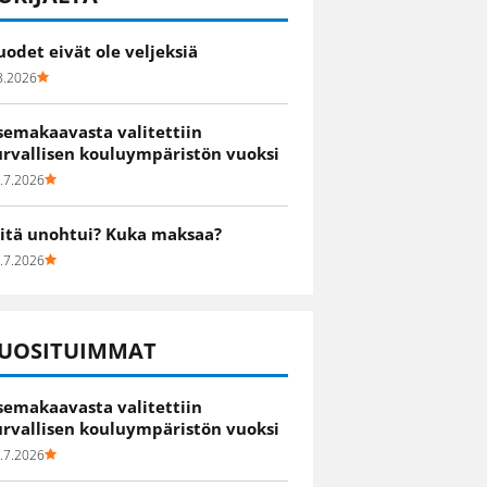
uodet eivät ole veljeksiä
8.2026
semakaavasta valitettiin
urvallisen kouluympäristön vuoksi
.7.2026
itä unohtui? Kuka maksaa?
.7.2026
UOSITUIMMAT
semakaavasta valitettiin
urvallisen kouluympäristön vuoksi
.7.2026