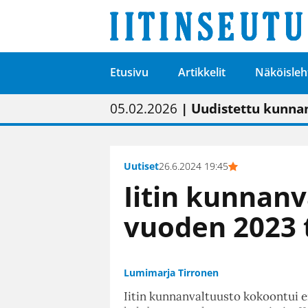
Etusivu
Artikkelit
Näköisleh
01.02.2026
05.02.2026
23.04.2026
| Painon vaihtumise
| Uudistettu kunnan
| “Olemme käynnist
09.05.2026
| "Maalla on totut
Uutiset
26.6.2024 19:45
Iitin kunnan
vuoden 2023 
Lumimarja Tirronen
Iitin kunnanvaltuusto kokoontui e