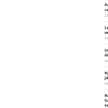
P
r
2.
L
s
3.
I
d
31
K
j
4.
R
h
t