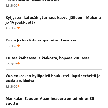
5.8.2026
Kyljysten katusählyturnaus kasvoi jälleen – Mukana
jo 16 joukkuetta
4.8.2026
Pro ja Jockas Rita seppelöitiin Teivossa
5.8.2026
Kultaa keihäästä ja kiekosta, hopeaa kuulasta
3.8.2026
Vuolenkosken Kyläpäivä houkutteli lapsiperheitä ja
uusia asukkaita
3.8.2026
Mankalan Seudun Maamiesseura on toiminut 80
vuotta