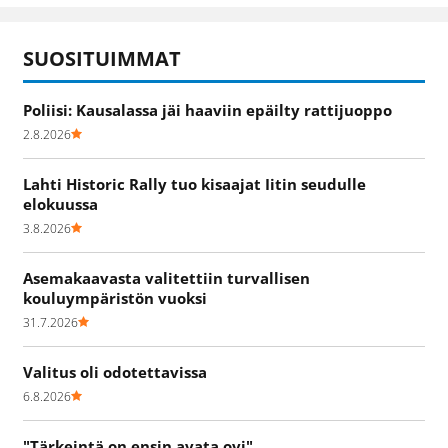
SUOSITUIMMAT
Poliisi: Kausalassa jäi haaviin epäilty rattijuoppo
2.8.2026
Lahti Historic Rally tuo kisaajat Iitin seudulle
elokuussa
3.8.2026
Asemakaavasta valitettiin turvallisen
kouluympäristön vuoksi
31.7.2026
Valitus oli odotettavissa
6.8.2026
"Tärkeintä on ensin avata ovi"