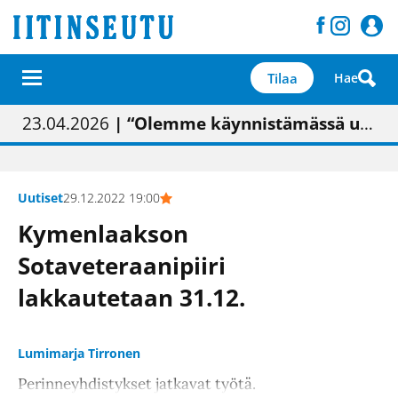
Tilaa
Hae
01.02.2026
05.02.2026
23.04.2026
| Painon vaihtumisen pitäisi näkyä hieman parempana painojäljen laatuna lehdessä
| Uudistettu kunnantalo on valoisa
| “Olemme käynnistämässä uudelleen keskustavisiotyön”
09.05.2026
| "Maalla on totuttu elämään omavaraisemmin kuin kaupungissa"
Uutiset
29.12.2022 19:00
Kymenlaakson
Sotaveteraanipiiri
lakkautetaan 31.12.
Lumimarja Tirronen
Perinneyhdistykset jatkavat työtä.