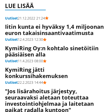
LUE LISÄÄ
Uutiset
21.12.2022 21:24
Iitin kunta ei hyväksy 1,4 miljoonan
euron takaisinsaanti­vaatimusta
Uutiset
12.4.2023 12:30
KymiRing Oy:n kohtalo sinetöitiin
pääsiäisen alla
Uutiset
11.4.2023 08:00
KymiRing jätti
konkurssihakemuksen
Uutiset
22.2.2023 14:44
"Jos lisärahoitus järjestyy,
seuraavaksi aletaan toteuttaa
investointiohjelmaa ja laitetaan
paikat radalla kuntoon"