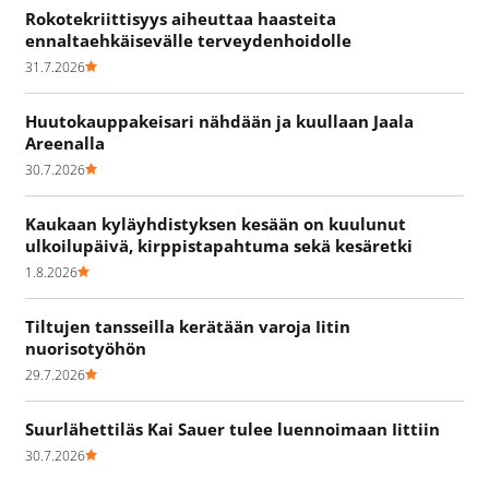
Rokotekriittisyys aiheuttaa haasteita
ennaltaehkäisevälle terveydenhoidolle
31.7.2026
Huutokauppakeisari nähdään ja kuullaan Jaala
Areenalla
30.7.2026
Kaukaan kyläyhdistyksen kesään on kuulunut
ulkoilupäivä, kirppistapahtuma sekä kesäretki
1.8.2026
Tiltujen tansseilla kerätään varoja Iitin
nuorisotyöhön
29.7.2026
Suurlähettiläs Kai Sauer tulee luennoimaan Iittiin
30.7.2026