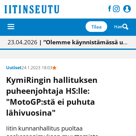
Tilaa
Hae
01.02.2026
05.02.2026
23.04.2026
| Painon vaihtumisen pitäisi näkyä hieman parempana painojäljen laatuna lehdessä
| Uudistettu kunnantalo on valoisa
| “Olemme käynnistämässä uudelleen keskustavisiotyön”
09.05.2026
| "Maalla on totuttu elämään omavaraisemmin kuin kaupungissa"
Uutiset
24.1.2023 18:03
KymiRingin hallituksen
puheenjohtaja HS:lle:
"MotoGP:stä ei puhuta
lähivuosina"
Iitin kunnanhallitus puoltaa