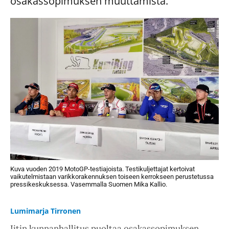
osakassopimuksen muuttamista.
Kuva vuoden 2019 MotoGP-testiajoista. Testikuljettajat kertoivat
vaikutelmistaan varikkorakennuksen toiseen kerrokseen perustetussa
pressikeskuksessa. Vasemmalla Suomen Mika Kallio.
Lumimarja Tirronen
Iitin kunnanhallitus puoltaa osakassopimuksen