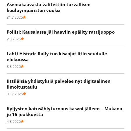
Asemakaavasta valitettiin turvallisen
kouluympäristön vuoksi
31.7.2026
Poliisi: Kausalassa jäi haaviin epäilty rattijuoppo
2.8.2026
Lahti Historic Rally tuo kisaajat Iitin seudulle
elokuussa
3.8.2026
Iittiläisiä yhdistyksiä palvelee nyt digitaalinen
ilmoitustaulu
31.7.2026
Kyljysten katusählyturnaus kasvoi jälleen – Mukana
jo 16 joukkuetta
4.8.2026