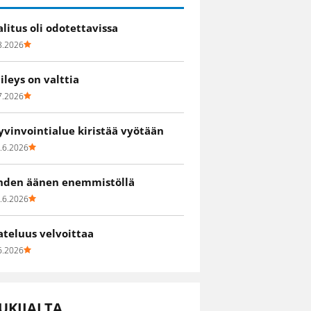
alitus oli odotettavissa
8.2026
iileys on valttia
7.2026
yvinvointialue kiristää vyötään
.6.2026
hden äänen enemmistöllä
.6.2026
ateluus velvoittaa
6.2026
UKIJALTA