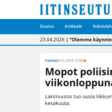
Etusivu
Artikkelit
Näköisleh
01.02.2026
05.02.2026
23.04.2026
| Painon vaihtumise
| Uudistettu kunnan
| “Olemme käynnist
09.05.2026
| "Maalla on totut
Uutiset
23.5.2024 12:00
Mopot poliisi
viikonloppun
Lakimuutos tuo uusia liikkumi
kesäkuuta.