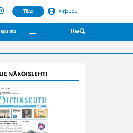
Tilaa
Kirjaudu
Hae
apalsta
laatuna lehdessä
UE NÄKÖISLEHTI