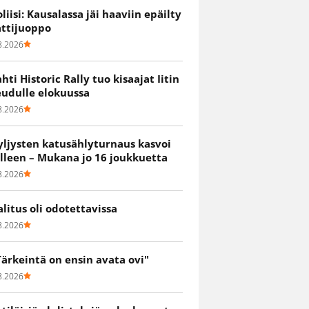
oliisi: Kausalassa jäi haaviin epäilty
attijuoppo
8.2026
ahti Historic Rally tuo kisaajat Iitin
eudulle elokuussa
8.2026
yljysten katusählyturnaus kasvoi
älleen – Mukana jo 16 joukkuetta
8.2026
alitus oli odotettavissa
8.2026
Tärkeintä on ensin avata ovi"
8.2026