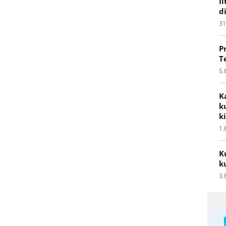
I
d
31
P
T
5.
K
k
k
1.
K
k
3.