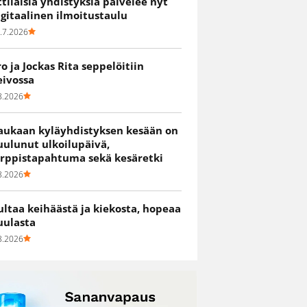
ittiläisiä yhdistyksiä palvelee nyt
igitaalinen ilmoitustaulu
.7.2026
ro ja Jockas Rita seppelöitiin
eivossa
8.2026
aukaan kyläyhdistyksen kesään on
uulunut ulkoilupäivä,
irppistapahtuma sekä kesäretki
8.2026
ultaa keihäästä ja kiekosta, hopeaa
uulasta
8.2026