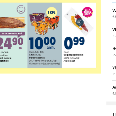
V
6.
V
2.
H
25
Y
11
A
4.
L