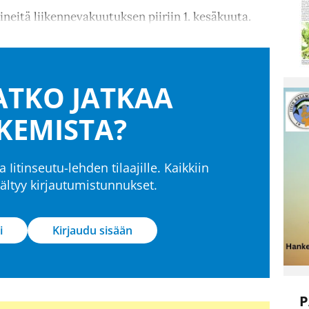
neitä liikennevakuutuksen piiriin 1. kesäkuuta.
TKO JATKAA
KEMISTA?
a Iitinseutu-lehden tilaajille. Kaikkiin
isältyy kirjautumistunnukset.
i
Kirjaudu sisään
P