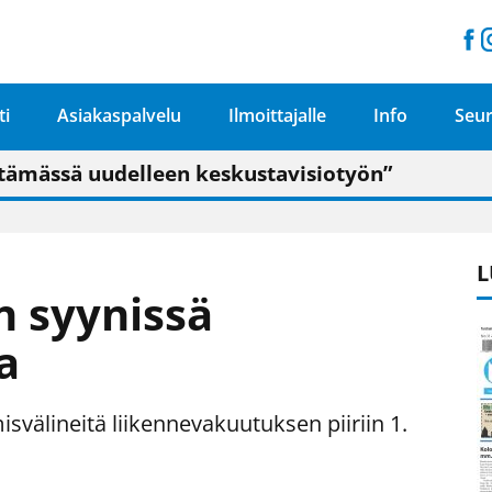
ti
Asiakaspalvelu
Ilmoittajalle
Info
Seur
n pitäisi näkyä hieman parempana painojäljen 
talo on valoisa
ämässä uudelleen keskustavisiotyön”
tu elämään omavaraisemmin kuin kaupungissa"
L
n syynissä
a
svälineitä liikennevakuutuksen piiriin 1.