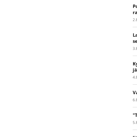
P
r
2.
L
s
3.
K
j
4.
V
6.
"
5.