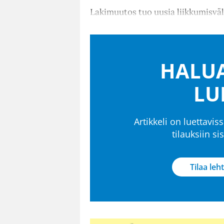
Lakimuutos tuo uusia liikkumisväli
HALUA
LU
Artikkeli on luettaviss
tilauksiin s
Tilaa leht