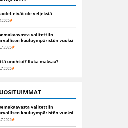
uodet eivät ole veljeksiä
8.2026
semakaavasta valitettiin
urvallisen kouluympäristön vuoksi
.7.2026
itä unohtui? Kuka maksaa?
.7.2026
UOSITUIMMAT
semakaavasta valitettiin
urvallisen kouluympäristön vuoksi
.7.2026