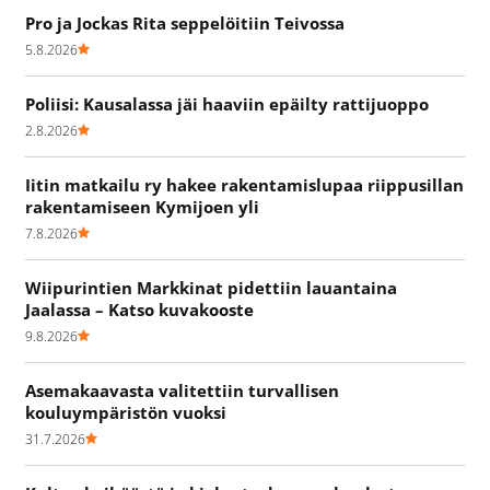
Pro ja Jockas Rita seppelöitiin Teivossa
5.8.2026
Poliisi: Kausalassa jäi haaviin epäilty rattijuoppo
2.8.2026
Iitin matkailu ry hakee rakentamislupaa riippusillan
rakentamiseen Kymijoen yli
7.8.2026
Wiipurintien Markkinat pidettiin lauantaina
Jaalassa – Katso kuvakooste
9.8.2026
Asemakaavasta valitettiin turvallisen
kouluympäristön vuoksi
31.7.2026