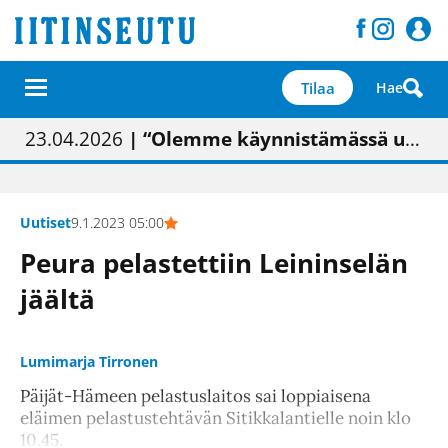
Tilaa
Hae
01.02.2026
05.02.2026
23.04.2026
| Painon vaihtumisen pitäisi näkyä hieman parempana painojäljen laatuna lehdessä
| Uudistettu kunnantalo on valoisa
| “Olemme käynnistämässä uudelleen keskustavisiotyön”
09.05.2026
| "Maalla on totuttu elämään omavaraisemmin kuin kaupungissa"
Uutiset
9.1.2023 05:00
Peura pelastettiin Leininselän
jäältä
Lumimarja Tirronen
Päijät-Hämeen pelastuslaitos sai loppiaisena
eläimen pelastustehtävän Sitikkalantielle noin klo
10.45.