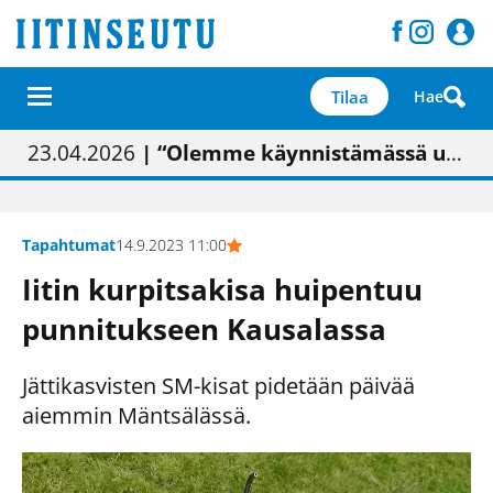
Tilaa
Hae
01.02.2026
05.02.2026
23.04.2026
| Painon vaihtumisen pitäisi näkyä hieman parempana painojäljen laatuna lehdessä
| Uudistettu kunnantalo on valoisa
| “Olemme käynnistämässä uudelleen keskustavisiotyön”
09.05.2026
| "Maalla on totuttu elämään omavaraisemmin kuin kaupungissa"
Tapahtumat
14.9.2023 11:00
Iitin kurpitsakisa huipentuu
punnitukseen Kausalassa
Jättikasvisten SM-kisat pidetään päivää
aiemmin Mäntsälässä.