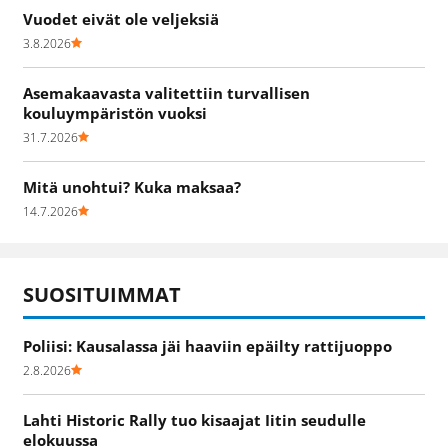
Vuodet eivät ole veljeksiä
3.8.2026
Asemakaavasta valitettiin turvallisen
kouluympäristön vuoksi
31.7.2026
Mitä unohtui? Kuka maksaa?
14.7.2026
SUOSITUIMMAT
Poliisi: Kausalassa jäi haaviin epäilty rattijuoppo
2.8.2026
Lahti Historic Rally tuo kisaajat Iitin seudulle
elokuussa