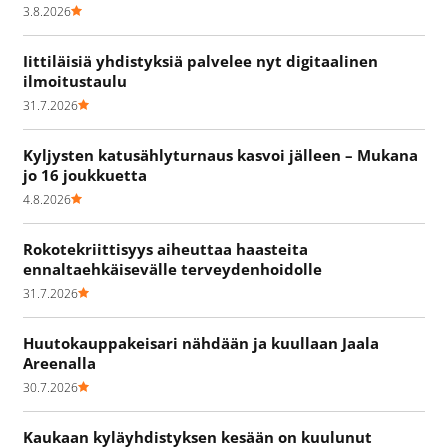
3.8.2026
Iittiläisiä yhdistyksiä palvelee nyt digitaalinen
ilmoitustaulu
31.7.2026
Kyljysten katusählyturnaus kasvoi jälleen – Mukana
jo 16 joukkuetta
4.8.2026
Rokotekriittisyys aiheuttaa haasteita
ennaltaehkäisevälle terveydenhoidolle
31.7.2026
Huutokauppakeisari nähdään ja kuullaan Jaala
Areenalla
30.7.2026
Kaukaan kyläyhdistyksen kesään on kuulunut