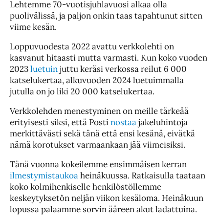
Lehtemme 70-vuotisjuhlavuosi alkaa olla
puolivälissä, ja paljon onkin taas tapahtunut sitten
viime kesän.
Loppuvuodesta 2022 avattu verkkolehti on
kasvanut hitaasti mutta varmasti. Kun koko vuoden
2023
luetuin
juttu keräsi verkossa reilut 6 000
katselukertaa, alkuvuoden 2024 luetuimmalla
jutulla on jo liki 20 000 katselukertaa.
Verkkolehden menestyminen on meille tärkeää
erityisesti siksi, että Posti
nostaa
jakeluhintoja
merkittävästi sekä tänä että ensi kesänä, eivätkä
nämä korotukset varmaankaan jää viimeisiksi.
Tänä vuonna kokeilemme ensimmäisen kerran
ilmestymistaukoa
heinäkuussa. Ratkaisulla taataan
koko kolmihenkiselle henkilöstöllemme
keskeytyksetön neljän viikon kesäloma. Heinäkuun
lopussa palaamme sorvin ääreen akut ladattuina.