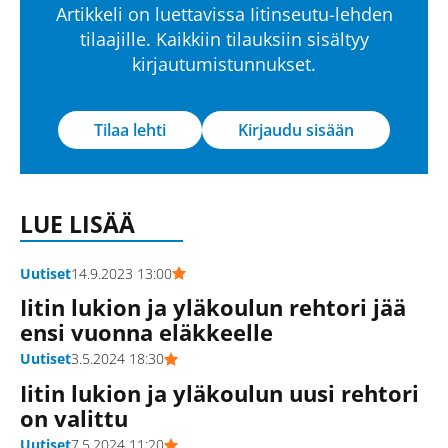
Artikkeli on luettavissa Iitinseutu-lehden
tilaajille. Kaikkiin tilauksiin sisältyy
kirjautumistunnukset.
Tilaa lehti
Kirjaudu sisään
LUE LISÄÄ
Uutiset
14.9.2023 13:00
Iitin lukion ja yläkoulun rehtori jää
ensi vuonna eläkkeelle
Uutiset
3.5.2024 18:30
Iitin lukion ja yläkoulun uusi rehtori
on valittu
Uutiset
7.5.2024 11:20