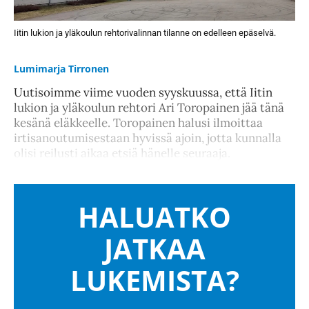
Iitin lukion ja yläkoulun rehtorivalinnan tilanne on edelleen epäselvä.
Lumimarja Tirronen
Uutisoimme viime vuoden syyskuussa, että Iitin
lukion ja yläkoulun rehtori Ari Toropainen jää tänä
kesänä eläkkeelle. Toropainen halusi ilmoittaa
irtisanoutumisestaan hyvissä ajoin, jotta kunnalla
olisi reilusti aikaa etsiä hänelle seuraaja.
HALUATKO
JATKAA
LUKEMISTA?