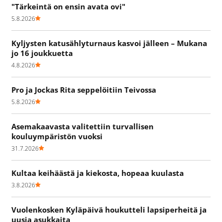
"Tärkeintä on ensin avata ovi"
5.8.2026
Kyljysten katusählyturnaus kasvoi jälleen – Mukana
jo 16 joukkuetta
4.8.2026
Pro ja Jockas Rita seppelöitiin Teivossa
5.8.2026
Asemakaavasta valitettiin turvallisen
kouluympäristön vuoksi
31.7.2026
Kultaa keihäästä ja kiekosta, hopeaa kuulasta
3.8.2026
Vuolenkosken Kyläpäivä houkutteli lapsiperheitä ja
uusia asukkaita