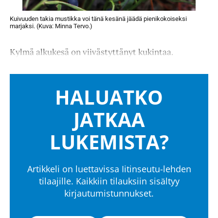
Kuivuuden takia mustikka voi tänä kesänä jäädä pienikokoiseksi
marjaksi. (Kuva: Minna Tervo.)
Kylmä alkukesä on viivästyttänyt kukintaa.
HALUATKO
JATKAA
LUKEMISTA?
Artikkeli on luettavissa Iitinseutu-lehden
tilaajille. Kaikkiin tilauksiin sisältyy
kirjautumistunnukset.