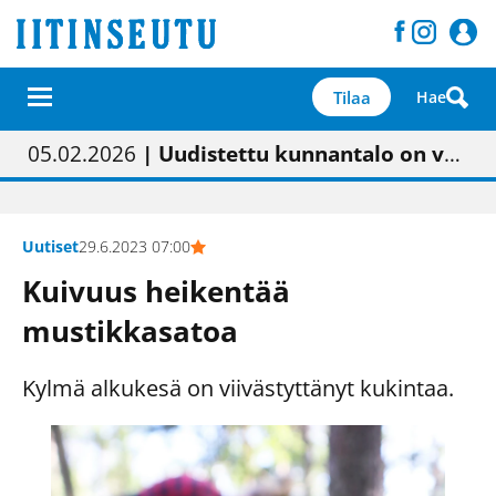
Tilaa
Hae
01.02.2026
05.02.2026
23.04.2026
| Painon vaihtumisen pitäisi näkyä hieman parempana painojäljen laatuna lehdessä
| Uudistettu kunnantalo on valoisa
| “Olemme käynnistämässä uudelleen keskustavisiotyön”
09.05.2026
| "Maalla on totuttu elämään omavaraisemmin kuin kaupungissa"
Uutiset
29.6.2023 07:00
Kuivuus heikentää
mustikkasatoa
Kylmä alkukesä on viivästyttänyt kukintaa.