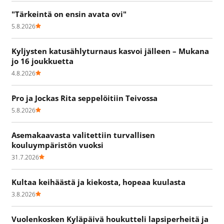
"Tärkeintä on ensin avata ovi"
5.8.2026
Kyljysten katusählyturnaus kasvoi jälleen – Mukana
jo 16 joukkuetta
4.8.2026
Pro ja Jockas Rita seppelöitiin Teivossa
5.8.2026
Asemakaavasta valitettiin turvallisen
kouluympäristön vuoksi
31.7.2026
Kultaa keihäästä ja kiekosta, hopeaa kuulasta
3.8.2026
Vuolenkosken Kyläpäivä houkutteli lapsiperheitä ja