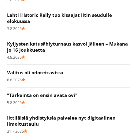
Lahti Historic Rally tuo kisaajat Iitin seudulle
elokuussa
3.8.2026
Kyljysten katusählyturnaus kasvoi jälleen – Mukana
jo 16 joukkuetta
4.8.2026
Valitus oli odotettavissa
6.8.2026
"Tärkeintä on ensin avata ovi"
5.8.2026
Iittiläisiä yhdistyksiä palvelee nyt digitaalinen
ilmoitustaulu
31.7.2026