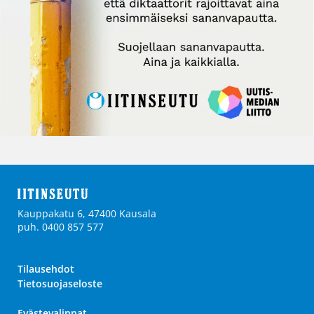
Kauppakatu 6, 47400 Kausala
puh. 0400 857 577
Tilausehdot
Tietosuojaseloste
Evästevalinnat