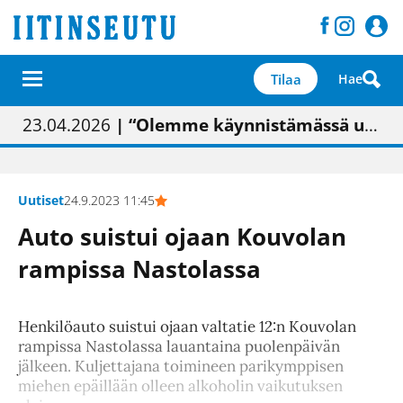
Tilaa
Hae
01.02.2026
05.02.2026
23.04.2026
| Painon vaihtumisen pitäisi näkyä hieman parempana painojäljen laatuna lehdessä
| Uudistettu kunnantalo on valoisa
| “Olemme käynnistämässä uudelleen keskustavisiotyön”
09.05.2026
| "Maalla on totuttu elämään omavaraisemmin kuin kaupungissa"
Uutiset
24.9.2023 11:45
Auto suistui ojaan Kouvolan
rampissa Nastolassa
Henkilöauto suistui ojaan valtatie 12:n Kouvolan
rampissa Nastolassa lauantaina puolenpäivän
jälkeen. Kuljettajana toimineen parikymppisen
miehen epäillään olleen alkoholin vaikutuksen