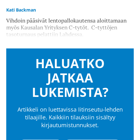
Kati Backman
Vihdoin pääsivät lentopallokautensa aloittamaan
myös Kausalan Yrityksen C-tytöt. C-tyttöjen
tasoturnaus pelattiin Lahdessa.
HALUATKO
JATKAA
LUKEMISTA?
Artikkeli on luettavissa Iitinseutu-lehden
tilaajille. Kaikkiin tilauksiin sisältyy
kirjautumistunnukset.