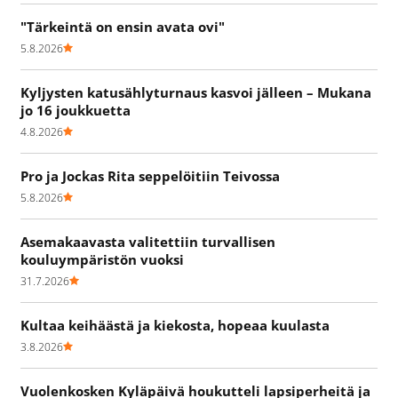
"Tärkeintä on ensin avata ovi"
5.8.2026
Kyljysten katusählyturnaus kasvoi jälleen – Mukana
jo 16 joukkuetta
4.8.2026
Pro ja Jockas Rita seppelöitiin Teivossa
5.8.2026
Asemakaavasta valitettiin turvallisen
kouluympäristön vuoksi
31.7.2026
Kultaa keihäästä ja kiekosta, hopeaa kuulasta
3.8.2026
Vuolenkosken Kyläpäivä houkutteli lapsiperheitä ja