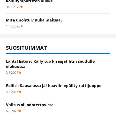
kouluympäristön vuoksi
31.7.2026
Mitä unohtui? Kuka maksaa?
14.7.2026
SUOSITUIMMAT
Lahti Historic Rally tuo kisaajat Iitin seudulle
elokuussa
3.8.2026
Poliisi: Kausalassa jäi haaviin epäilty rattijuoppo
2.8.2026
Valitus oli odotettavissa
6.8.2026