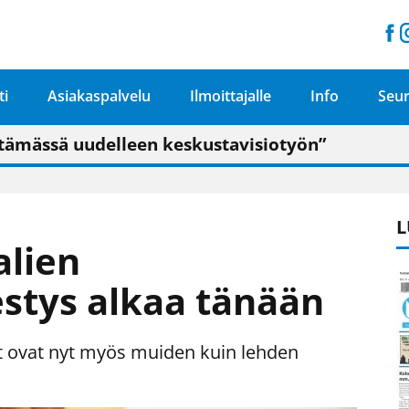
ti
Asiakaspalvelu
Ilmoittajalle
Info
Seur
n pitäisi näkyä hieman parempana painojäljen 
talo on valoisa
ämässä uudelleen keskustavisiotyön”
tu elämään omavaraisemmin kuin kaupungissa"
L
lien
tys alkaa tänään
tut ovat nyt myös muiden kuin lehden