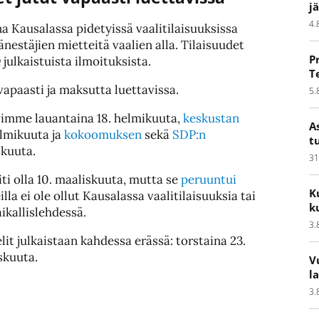
j
4.
na Kausalassa pidetyissä vaalitilaisuuksissa
estäjien mietteitä vaalien alla. Tilaisuudet
P
a
julkaistuista ilmoituksista.
T
vapaasti ja maksutta luettavissa.
5.
ävimme lauantaina 18. helmikuuta,
keskustan
A
elmikuuta ja
kokoomuksen
sekä
SDP:n
t
skuuta.
31
ti olla 10. maaliskuuta, mutta se
peruuntui
K
lla ei ole ollut Kausalassa vaalitilaisuuksia tai
k
aikallislehdessä.
3.
it julkaistaan kahdessa erässä: torstaina 23.
skuuta.
V
l
3.