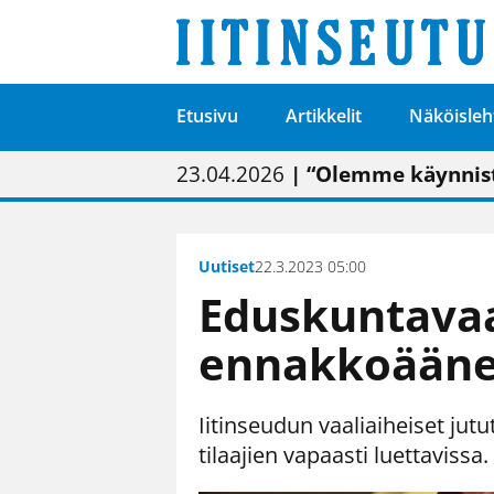
Etusivu
Artikkelit
Näköisleh
01.02.2026
05.02.2026
23.04.2026
| Painon vaihtumise
| Uudistettu kunnan
| “Olemme käynnist
09.05.2026
| "Maalla on totut
Uutiset
22.3.2023 05:00
Eduskuntavaa
ennakkoäänes
Iitinseudun vaaliaiheiset ju
tilaajien vapaasti luettavissa.