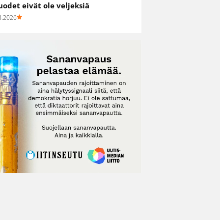
uodet eivät ole veljeksiä
8.2026