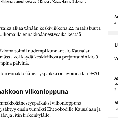
iikkona aamuyhdeksästä lähtien. (Kuva: Hanne Salonen /
11
A
4.
aika alkaa tänään keskiviikkona 22. maaliskuuta
an. Ulkomailla ennakkoäänestysaika kestää
L
aikkana toimii uudempi kunnantalo Kausalan
ämässä voi käydä keskiviikosta perjantaihin klo 9-
V
mpina päivinä.
3.
lon ennakkoäänestyspaikka on avoinna klo 9-20
A
t
nnakkoon viikonloppuna
31
 ennakkoäänestyspaikaksi viikonloppuna.
M
ysähtyy ensin tunniksi Ehtookodille Kausalaan ja
14
ään ja Iitin kirkonkylälle.