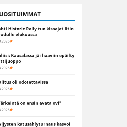
UOSITUIMMAT
ahti Historic Rally tuo kisaajat Iitin
eudulle elokuussa
8.2026
oliisi: Kausalassa jäi haaviin epäilty
attijuoppo
8.2026
alitus oli odotettavissa
8.2026
Tärkeintä on ensin avata ovi"
8.2026
yljysten katusählyturnaus kasvoi