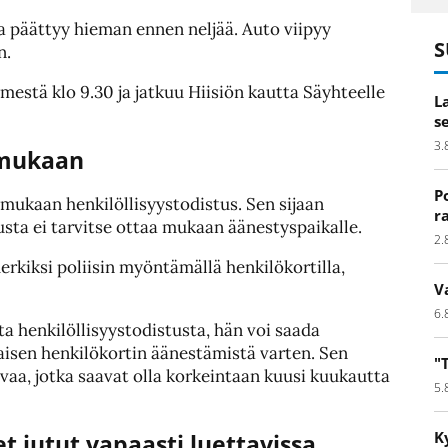
a päättyy hieman ennen neljää. Auto viipyy
S
n.
estä klo 9.30 ja jatkuu Hiisiön kautta Säyhteelle
L
s
3.
 mukaan
P
ukaan henkilöllisyystodistus. Sen sijaan
r
usta ei tarvitse ottaa mukaan äänestyspaikalle.
2.
erkiksi poliisin myöntämällä henkilökortilla,
V
6.
sta henkilöllisyystodistusta, hän voi saada
kaisen henkilökortin äänestämistä varten. Sen
"
vaa, jotka saavat olla korkeintaan kuusi kuukautta
5.
K
et jutut vapaasti luettavissa