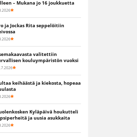
älleen – Mukana jo 16 joukkuetta
8.2026
ro ja Jockas Rita seppelöitiin
eivossa
8.2026
semakaavasta valitettiin
urvallisen kouluympäristön vuoksi
.7.2026
ultaa keihäästä ja kiekosta, hopeaa
uulasta
8.2026
uolenkosken Kyläpäivä houkutteli
apsiperheitä ja uusia asukkaita
8.2026