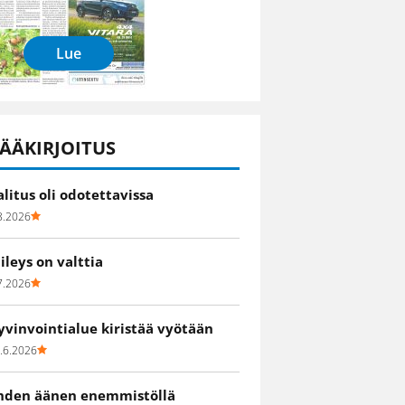
Lue
ÄÄKIRJOITUS
alitus oli odotettavissa
8.2026
iileys on valttia
7.2026
yvinvointialue kiristää vyötään
.6.2026
hden äänen enemmistöllä