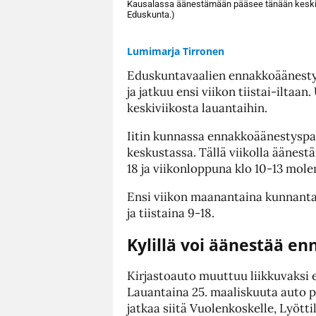
Kausalassa äänestämään pääsee tänään keskiv
Eduskunta.)
Lumimarja Tirronen
Eduskuntavaalien ennakkoäänestys
ja jatkuu ensi viikon tiistai-ilta
keskiviikosta lauantaihin.
Iitin kunnassa ennakkoäänestysp
keskustassa. Tällä viikolla äänest
18 ja viikonloppuna klo 10-13 mole
Ensi viikon maanantaina kunnanta
ja tiistaina 9-18.
Kylillä voi äänestää e
Kirjastoauto muuttuu liikkuvaksi
Lauantaina 25. maaliskuuta auto p
jatkaa siitä Vuolenkoskelle, Lyöttil