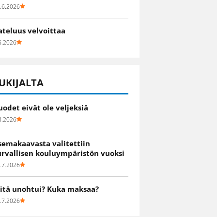
.6.2026
ateluus velvoittaa
6.2026
UKIJALTA
uodet eivät ole veljeksiä
8.2026
semakaavasta valitettiin
urvallisen kouluympäristön vuoksi
.7.2026
itä unohtui? Kuka maksaa?
.7.2026