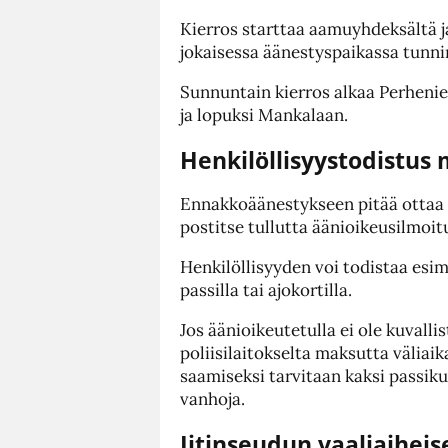
Kierros starttaa aamuyhdeksältä j
jokaisessa äänestyspaikassa tunni
Sunnuntain kierros alkaa Perheniem
ja lopuksi Mankalaan.
Henkilöllisyystodistus
Ennakkoäänestykseen pitää ottaa m
postitse tullutta äänioikeusilmoit
Henkilöllisyyden voi todistaa esim
passilla tai ajokortilla.
Jos äänioikeutetulla ei ole kuvalli
poliisilaitokselta maksutta väliai
saamiseksi tarvitaan kaksi passiku
vanhoja.
Iitinseudun vaaliaiheis