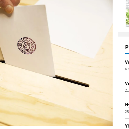
P
V
6.
V
2.
H
25
Y