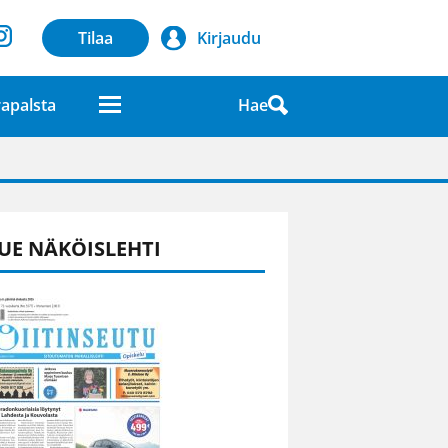
Tilaa
Kirjaudu
Hae
apalsta
laatuna lehdessä
UE NÄKÖISLEHTI