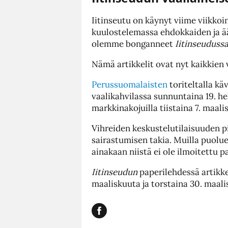
Iitinseutu on käynyt viime viikkoi
kuulostelemassa ehdokkaiden ja ään
olemme bonganneet
Iitinseuduss
Nämä artikkelit ovat nyt kaikkien 
Perussuomalaisten
toriteltalla k
vaalikahvilassa sunnuntaina 19. h
markkinakojuilla tiistaina 7. maali
Vihreiden keskustelutilaisuuden pi
sairastumisen takia. Muilla puoluei
ainakaan niistä ei ole ilmoitettu p
Iitinseudun
paperilehdessä artikkel
maaliskuuta ja torstaina 30. maali