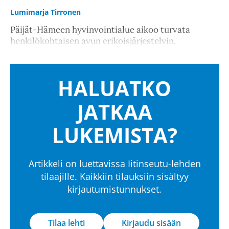
Lumimarja Tirronen
Päijät-Hämeen hyvinvointialue aikoo turvata
henkilökohtaisen avun erikoisjärjestelyin.
HALUATKO
JATKAA
LUKEMISTA?
Artikkeli on luettavissa Iitinseutu-lehden
tilaajille. Kaikkiin tilauksiin sisältyy
kirjautumistunnukset.
Tilaa lehti
Kirjaudu sisään