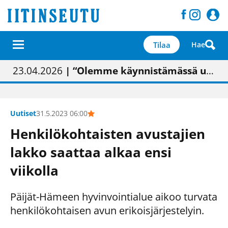
Tilaa
Hae
01.02.2026
05.02.2026
23.04.2026
| Painon vaihtumisen pitäisi näkyä hieman parempana painojäljen laatuna lehdessä
| Uudistettu kunnantalo on valoisa
| “Olemme käynnistämässä uudelleen keskustavisiotyön”
09.05.2026
| "Maalla on totuttu elämään omavaraisemmin kuin kaupungissa"
Uutiset
31.5.2023 06:00
Henkilökohtaisten avustajien
lakko saattaa alkaa ensi
viikolla
Päijät-Hämeen hyvinvointialue aikoo turvata
henkilökohtaisen avun erikoisjärjestelyin.