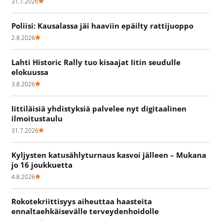
31.7.2026
Poliisi: Kausalassa jäi haaviin epäilty rattijuoppo
2.8.2026
Lahti Historic Rally tuo kisaajat Iitin seudulle
elokuussa
3.8.2026
Iittiläisiä yhdistyksiä palvelee nyt digitaalinen
ilmoitustaulu
31.7.2026
Kyljysten katusählyturnaus kasvoi jälleen – Mukana
jo 16 joukkuetta
4.8.2026
Rokotekriittisyys aiheuttaa haasteita
ennaltaehkäisevälle terveydenhoidolle