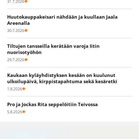
31.7.2026
Huutokauppakeisari nähdään ja kuullaan Jaala
Areenalla
30.7.2026
Tiltujen tansseilla kerätään varoja Iitin
nuorisotyöhön
29.7.2026
Kaukaan kyläyhdistyksen kesään on kuulunut
ulkoilupäivä, kirppistapahtuma sekä kesäretki
1.8.2026
Pro ja Jockas Rita seppelöitiin Teivossa
5.8.2026