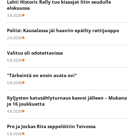
Lahti Historic Rally tuo kisaajat Iitin seudulle
elokuussa
3.8.2026
Poliisi: Kausalassa jäi haaviin epäilty rattijuoppo
2.8.2026
Valitus oli odotettavissa
6.8.2026
"Tärkeintä on ensin avata ovi"
5.8.2026
Kyljysten katusählyturnaus kasvoi jälleen – Mukana
jo 16 joukkuetta
4.8.2026
Pro ja Jockas Rita seppelöitiin Teivossa
5.8.2026