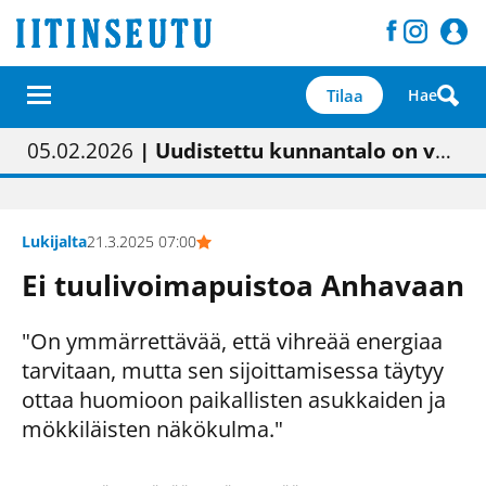
Tilaa
Hae
01.02.2026
05.02.2026
23.04.2026
| Painon vaihtumisen pitäisi näkyä hieman parempana painojäljen laatuna lehdessä
| Uudistettu kunnantalo on valoisa
| “Olemme käynnistämässä uudelleen keskustavisiotyön”
09.05.2026
| "Maalla on totuttu elämään omavaraisemmin kuin kaupungissa"
Lukijalta
21.3.2025 07:00
Ei tuulivoimapuistoa Anhavaan
"On ymmärrettävää, että vihreää energiaa
tarvitaan, mutta sen sijoittamisessa täytyy
ottaa huomioon paikallisten asukkaiden ja
mökkiläisten näkökulma."