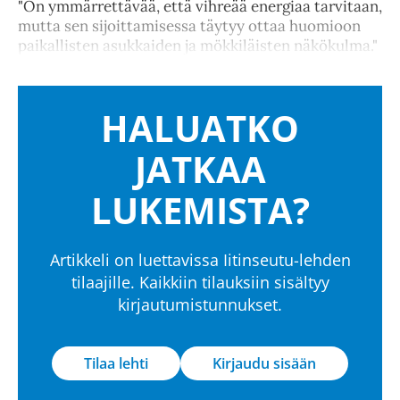
"On ymmärrettävää, että vihreää energiaa tarvitaan,
mutta sen sijoittamisessa täytyy ottaa huomioon
paikallisten asukkaiden ja mökkiläisten näkökulma."
HALUATKO
JATKAA
LUKEMISTA?
Artikkeli on luettavissa Iitinseutu-lehden
tilaajille. Kaikkiin tilauksiin sisältyy
kirjautumistunnukset.
Tilaa lehti
Kirjaudu sisään