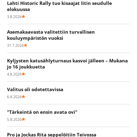
Lahti Historic Rally tuo kisaajat Iitin seudulle
elokuussa
3.8.2026
Asemakaavasta valitettiin turvallisen
kouluympäristön vuoksi
31.7.2026
Kyljysten katusählyturnaus kasvoi jälleen – Mukana
jo 16 joukkuetta
4.8.2026
Valitus oli odotettavissa
6.8.2026
"Tärkeintä on ensin avata ovi"
5.8.2026
Pro ja Jockas Rita seppelöitiin Teivossa