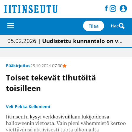
Tilaa
Hae
01.02.2026
05.02.2026
23.04.2026
| Painon vaihtumisen pitäisi näkyä hieman parempana painojäljen laatuna lehdessä
| Uudistettu kunnantalo on valoisa
| “Olemme käynnistämässä uudelleen keskustavisiotyön”
09.05.2026
| "Maalla on totuttu elämään omavaraisemmin kuin kaupungissa"
Pääkirjoitus
28.10.2024 07:00
Toiset tekevät tihutöitä
toisilleen
Veli-Pekka Kelloniemi
Iitinseutu kysyi verkkosivuillaan lukijoidensa
halloweenin vietosta. Vain pieni vähemmistö kertoo
viettävänsä aktiivisesti tuota ulkomailta