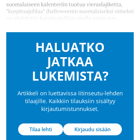
suomalaiseen kalenteriin tuotua vieraslajiketta,
"kurpitsajuhlaa" (halloweenin suomalaiseksi nimeksi
on ehdotettu kurpitsajuhlan ohella myös mm.
HALUATKO
JATKAA
LUKEMISTA?
Artikkeli on luettavissa Iitinseutu-lehden
tilaajille. Kaikkiin tilauksiin sisältyy
kirjautumistunnukset.
Tilaa lehti
Kirjaudu sisään