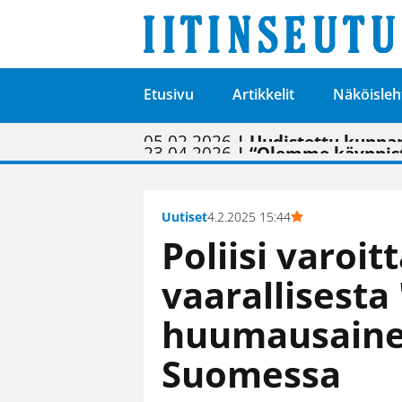
Etusivu
Artikkelit
Näköisleh
01.02.2026
05.02.2026
23.04.2026
| Painon vaihtumise
| Uudistettu kunnan
| “Olemme käynnist
09.05.2026
| "Maalla on totut
Uutiset
4.2.2025 15:44
Poliisi varoit
vaarallisesta 
huumausaine
Suomessa