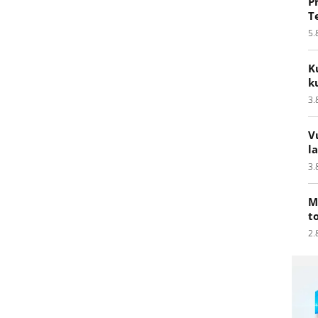
P
T
5.
K
k
3.
V
l
3.
M
t
2.