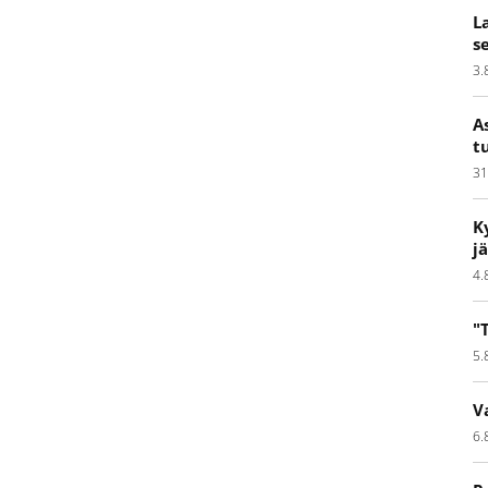
L
s
3.
A
t
31
K
j
4.
"
5.
V
6.