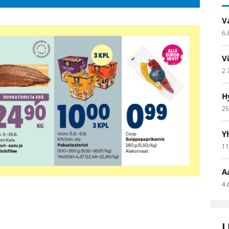
V
6.
V
2.
H
25
Y
11
A
4.
L