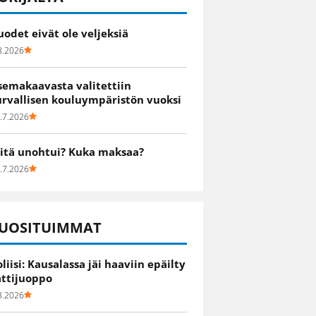
uodet eivät ole veljeksiä
8.2026
semakaavasta valitettiin
urvallisen kouluympäristön vuoksi
.7.2026
itä unohtui? Kuka maksaa?
.7.2026
UOSITUIMMAT
oliisi: Kausalassa jäi haaviin epäilty
attijuoppo
8.2026