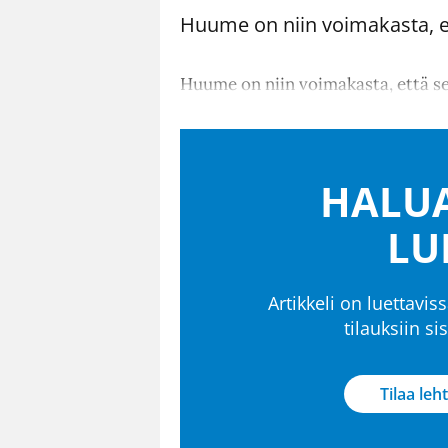
Huume on niin voimakasta, e
Huume on niin voimakasta, että s
HALUA
LU
Artikkeli on luettaviss
tilauksiin s
Tilaa leht