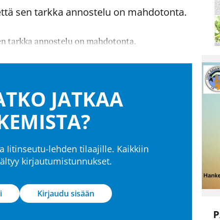
ttä sen tarkka annostelu on mahdotonta.
en tarkka annostelu on mahdotonta.
TKO JATKAA
KEMISTA?
a Iitinseutu-lehden tilaajille. Kaikkiin
isältyy kirjautumistunnukset.
i
Kirjaudu sisään
P