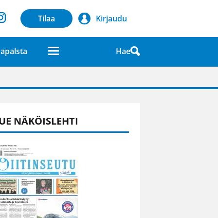
Tilaa
Kirjaudu
Hae
apalsta
laatuna lehdessä
UE NÄKÖISLEHTI