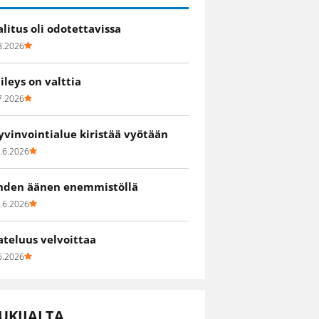
alitus oli odotettavissa
8.2026
iileys on valttia
7.2026
yvinvointialue kiristää vyötään
.6.2026
hden äänen enemmistöllä
.6.2026
ateluus velvoittaa
6.2026
UKIJALTA