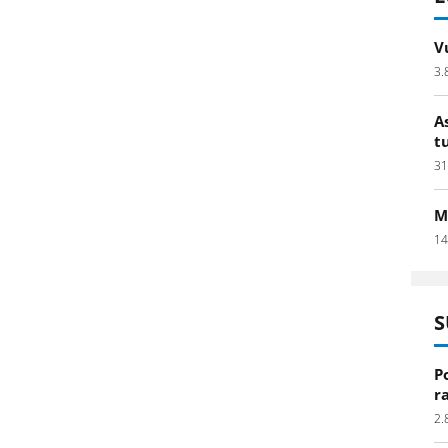
V
3.
A
t
31
M
14
S
P
r
2.