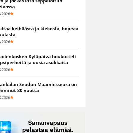
ro ja Jockas Rita seppelöitiin
eivossa
8.2026
ultaa keihäästä ja kiekosta, hopeaa
uulasta
8.2026
uolenkosken Kyläpäivä houkutteli
apsiperheitä ja uusia asukkaita
8.2026
ankalan Seudun Maamiesseura on
oiminut 80 vuotta
8.2026