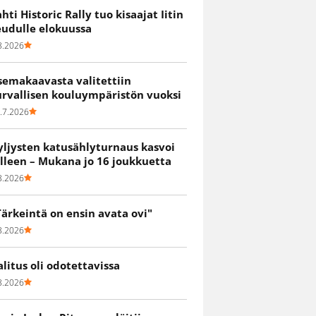
ahti Historic Rally tuo kisaajat Iitin
eudulle elokuussa
8.2026
semakaavasta valitettiin
urvallisen kouluympäristön vuoksi
.7.2026
yljysten katusählyturnaus kasvoi
älleen – Mukana jo 16 joukkuetta
8.2026
Tärkeintä on ensin avata ovi"
8.2026
alitus oli odotettavissa
8.2026