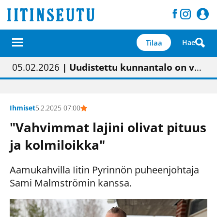
Tilaa
Hae
01.02.2026
05.02.2026
23.04.2026
| Painon vaihtumisen pitäisi näkyä hieman parempana painojäljen laatuna lehdessä
| Uudistettu kunnantalo on valoisa
| “Olemme käynnistämässä uudelleen keskustavisiotyön”
09.05.2026
| "Maalla on totuttu elämään omavaraisemmin kuin kaupungissa"
Ihmiset
5.2.2025 07:00
"Vahvimmat lajini olivat pituus
ja kolmiloikka"
Aamukahvilla Iitin Pyrinnön puheenjohtaja
Sami Malmströmin kanssa.