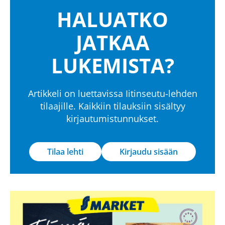
HALUATKO
JATKAA
LUKEMISTA?
Artikkeli on luettavissa Iitinseutu-lehden
tilaajille. Kaikkiin tilauksiin sisältyy
kirjautumistunnukset.
Tilaa lehti
Kirjaudu sisään