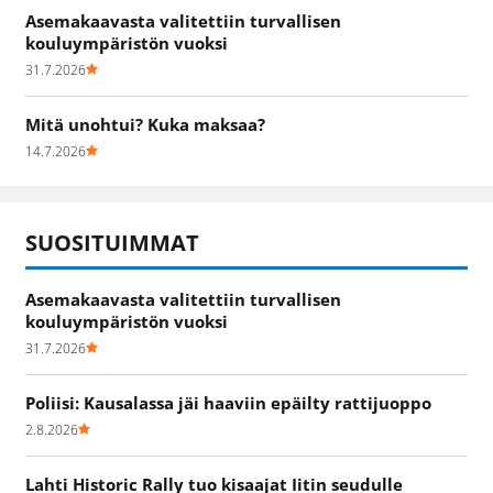
Asemakaavasta valitettiin turvallisen
kouluympäristön vuoksi
31.7.2026
Mitä unohtui? Kuka maksaa?
14.7.2026
SUOSITUIMMAT
Asemakaavasta valitettiin turvallisen
kouluympäristön vuoksi
31.7.2026
Poliisi: Kausalassa jäi haaviin epäilty rattijuoppo
2.8.2026
Lahti Historic Rally tuo kisaajat Iitin seudulle