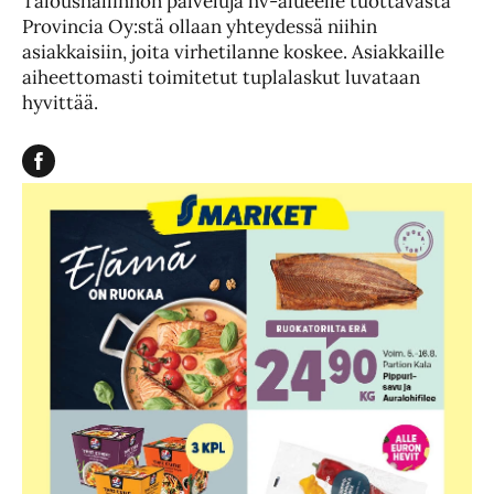
Taloushallinnon palveluja hv-alueelle tuottavasta
Provincia Oy:stä ollaan yhteydessä niihin
asiakkaisiin, joita virhetilanne koskee. Asiakkaille
aiheettomasti toimitetut tuplalaskut luvataan
hyvittää.