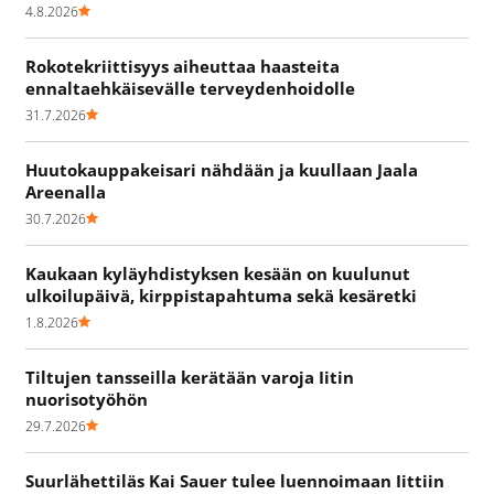
4.8.2026
Rokotekriittisyys aiheuttaa haasteita
ennaltaehkäisevälle terveydenhoidolle
31.7.2026
Huutokauppakeisari nähdään ja kuullaan Jaala
Areenalla
30.7.2026
Kaukaan kyläyhdistyksen kesään on kuulunut
ulkoilupäivä, kirppistapahtuma sekä kesäretki
1.8.2026
Tiltujen tansseilla kerätään varoja Iitin
nuorisotyöhön
29.7.2026
Suurlähettiläs Kai Sauer tulee luennoimaan Iittiin