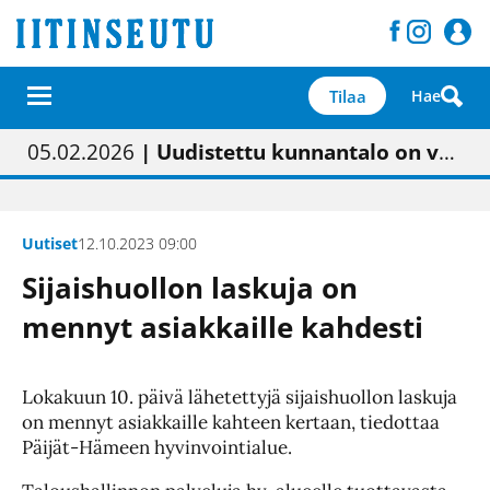
Tilaa
Hae
01.02.2026
05.02.2026
23.04.2026
| Painon vaihtumisen pitäisi näkyä hieman parempana painojäljen laatuna lehdessä
| Uudistettu kunnantalo on valoisa
| “Olemme käynnistämässä uudelleen keskustavisiotyön”
09.05.2026
| "Maalla on totuttu elämään omavaraisemmin kuin kaupungissa"
Uutiset
12.10.2023 09:00
Sijaishuollon laskuja on
mennyt asiakkaille kahdesti
Lokakuun 10. päivä lähetettyjä sijaishuollon laskuja
on mennyt asiakkaille kahteen kertaan, tiedottaa
Päijät-Hämeen hyvinvointialue.