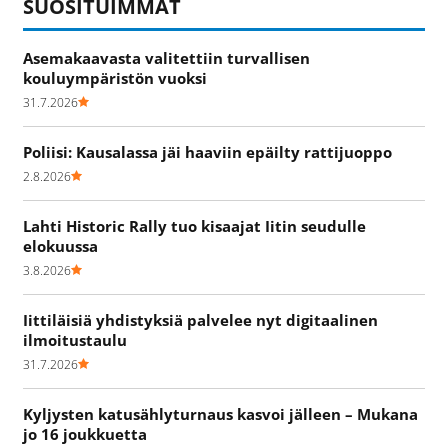
SUOSITUIMMAT
Asemakaavasta valitettiin turvallisen
kouluympäristön vuoksi
31.7.2026
Poliisi: Kausalassa jäi haaviin epäilty rattijuoppo
2.8.2026
Lahti Historic Rally tuo kisaajat Iitin seudulle
elokuussa
3.8.2026
Iittiläisiä yhdistyksiä palvelee nyt digitaalinen
ilmoitustaulu
31.7.2026
Kyljysten katusählyturnaus kasvoi jälleen – Mukana
jo 16 joukkuetta