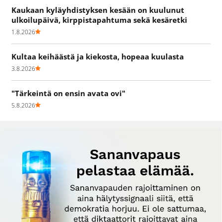
Kaukaan kyläyhdistyksen kesään on kuulunut
ulkoilupäivä, kirppistapahtuma sekä kesäretki
1.8.2026
Kultaa keihäästä ja kiekosta, hopeaa kuulasta
3.8.2026
"Tärkeintä on ensin avata ovi"
5.8.2026