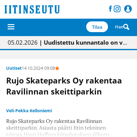
Tilaa
Hae
01.02.2026
05.02.2026
23.04.2026
| Painon vaihtumisen pitäisi näkyä hieman parempana painojäljen laatuna lehdessä
| Uudistettu kunnantalo on valoisa
| “Olemme käynnistämässä uudelleen keskustavisiotyön”
09.05.2026
| "Maalla on totuttu elämään omavaraisemmin kuin kaupungissa"
Uutiset
14.10.2024 09:08
Rujo Skateparks Oy rakentaa
Ravilinnan skeittiparkin
Veli-Pekka Kelloniemi
Rujo Skateparks Oy rakentaa Ravilinnan
skeittiparkin. Asiasta päätti Iitin tekninen
johtaja Harri Hoffren kilpailutuksen jälkeen.