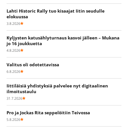
Lahti Historic Rally tuo kisaajat Iitin seudulle
elokuussa
3.8.2026
Kyljysten katusählyturnaus kasvoi jälleen – Mukana
jo 16 joukkuetta
4.8.2026
Valitus oli odotettavissa
6.8.2026
Iittiläisiä yhdistyksiä palvelee nyt digitaalinen
ilmoitustaulu
31.7.2026
Pro ja Jockas Rita seppelöitiin Teivossa
5.8.2026