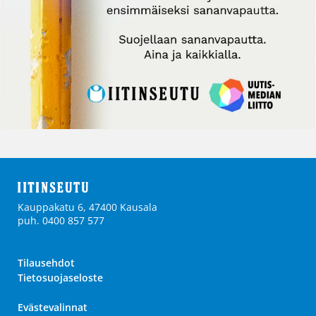
Kauppakatu 6, 47400 Kausala
puh. 0400 857 577
Tilausehdot
Tietosuojaseloste
Evästevalinnat