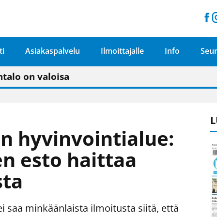
ti
Asiakaspalvelu
Ilmoittajalle
Info
Seur
n pitäisi näkyä hieman parempana painojäljen 
talo on valoisa
ämässä uudelleen keskustavisiotyön”
tu elämään omavaraisemmin kuin kaupungissa"
L
n hyvinvointialue:
en esto haittaa
sta
 saa minkäänlaista ilmoitusta siitä, että