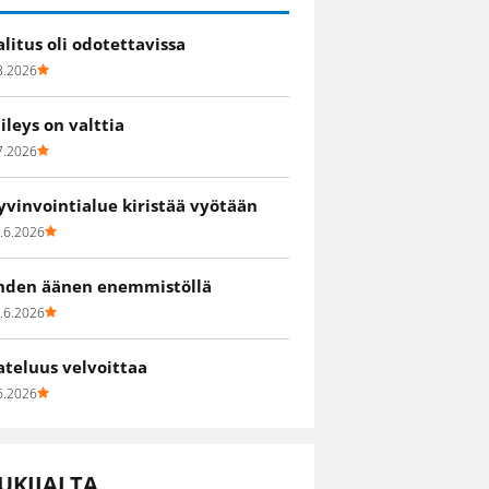
alitus oli odotettavissa
8.2026
iileys on valttia
7.2026
yvinvointialue kiristää vyötään
.6.2026
hden äänen enemmistöllä
.6.2026
ateluus velvoittaa
6.2026
UKIJALTA