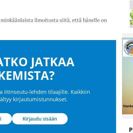
minkäänlaista ilmoitusta siitä, että hänelle on
TKO JATKAA
KEMISTA?
a Iitinseutu-lehden tilaajille. Kaikkiin
isältyy kirjautumistunnukset.
i
Kirjaudu sisään
P