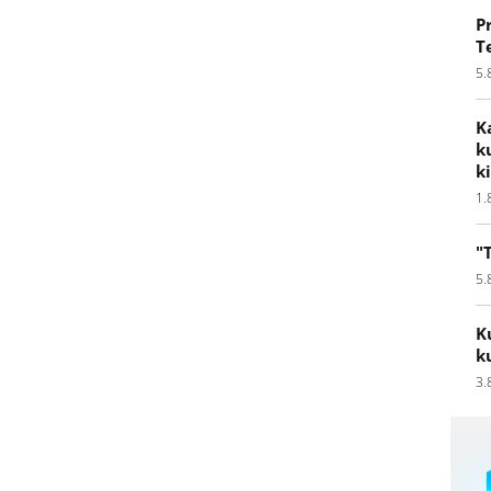
P
T
5.
K
k
k
1.
"
5.
K
k
3.