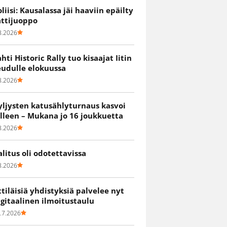
oliisi: Kausalassa jäi haaviin epäilty
attijuoppo
8.2026
ahti Historic Rally tuo kisaajat Iitin
eudulle elokuussa
8.2026
yljysten katusählyturnaus kasvoi
älleen – Mukana jo 16 joukkuetta
8.2026
alitus oli odotettavissa
8.2026
ittiläisiä yhdistyksiä palvelee nyt
igitaalinen ilmoitustaulu
.7.2026