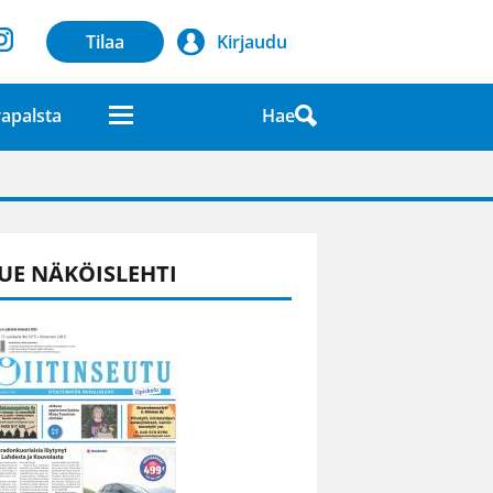
Tilaa
Kirjaudu
Hae
apalsta
laatuna lehdessä
UE NÄKÖISLEHTI