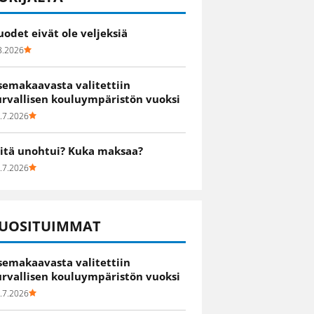
uodet eivät ole veljeksiä
8.2026
semakaavasta valitettiin
urvallisen kouluympäristön vuoksi
.7.2026
itä unohtui? Kuka maksaa?
.7.2026
UOSITUIMMAT
semakaavasta valitettiin
urvallisen kouluympäristön vuoksi
.7.2026