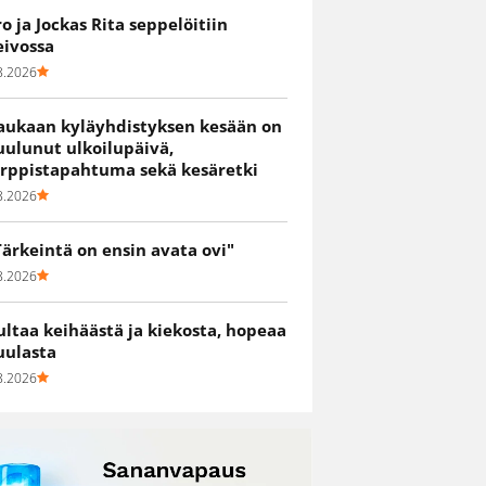
ro ja Jockas Rita seppelöitiin
eivossa
8.2026
aukaan kyläyhdistyksen kesään on
uulunut ulkoilupäivä,
irppistapahtuma sekä kesäretki
8.2026
Tärkeintä on ensin avata ovi"
8.2026
ultaa keihäästä ja kiekosta, hopeaa
uulasta
8.2026