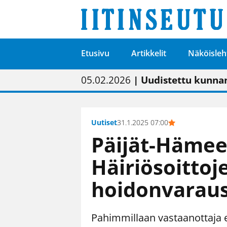
Etusivu
Artikkelit
Näköisleh
01.02.2026
05.02.2026
23.04.2026
| Painon vaihtumise
| Uudistettu kunnan
| “Olemme käynnist
09.05.2026
| "Maalla on totut
Uutiset
31.1.2025 07:00
Päijät-Hämee
Häiriösoittoj
hoidonvarau
Pahimmillaan vastaanottaja ei