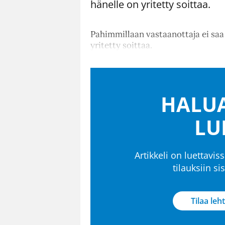
hänelle on yritetty soittaa.
Pahimmillaan vastaanottaja ei saa 
yritetty soittaa.
HALUA
LU
Artikkeli on luettaviss
tilauksiin s
Tilaa leht