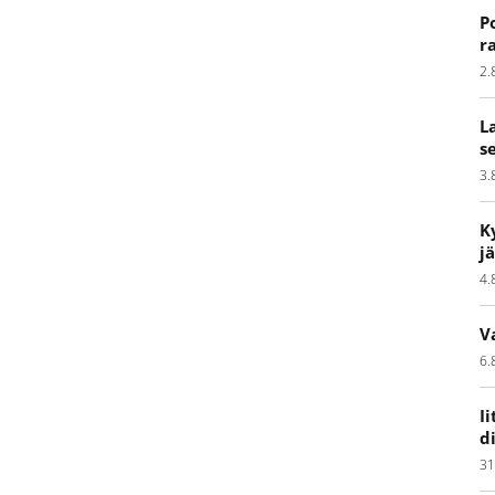
P
r
2.
L
s
3.
K
j
4.
V
6.
I
d
31