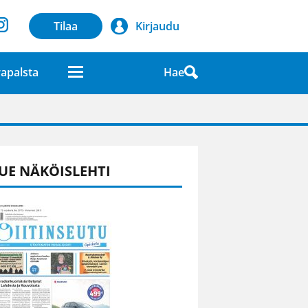
Tilaa
Kirjaudu
Hae
apalsta
laatuna lehdessä
UE NÄKÖISLEHTI