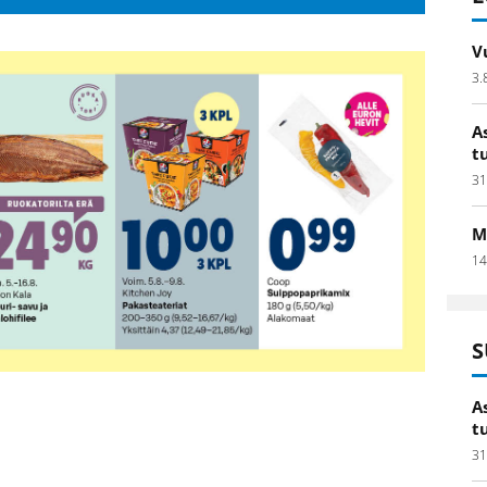
V
3.
A
t
31
M
14
S
A
t
31