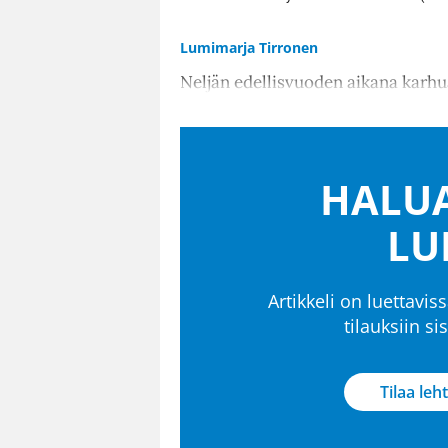
Lumimarja Tirronen
Neljän edellisvuoden aikana kar
HALUA
LU
Artikkeli on luettaviss
tilauksiin s
Tilaa leht