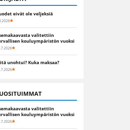
uodet eivät ole veljeksiä
8.2026
semakaavasta valitettiin
urvallisen kouluympäristön vuoksi
.7.2026
itä unohtui? Kuka maksaa?
.7.2026
UOSITUIMMAT
semakaavasta valitettiin
urvallisen kouluympäristön vuoksi
.7.2026