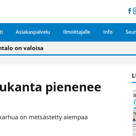
ti
Asiakaspalvelu
Ilmoittajalle
Info
Seur
n pitäisi näkyä hieman parempana painojäljen 
talo on valoisa
ämässä uudelleen keskustavisiotyön”
tu elämään omavaraisemmin kuin kaupungissa"
L
ukanta pienenee
 karhua on metsästetty aiempaa