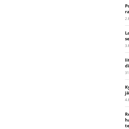
P
r
2.
L
s
3.
I
d
31
K
j
4.
R
h
t