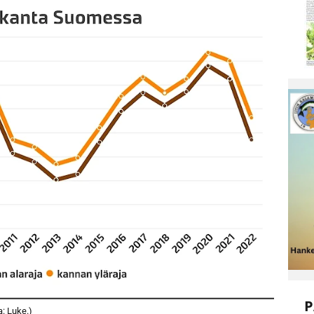
P
: Luke.)