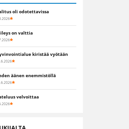
alitus oli odotettavissa
8.2026
iileys on valttia
7.2026
yvinvointialue kiristää vyötään
.6.2026
hden äänen enemmistöllä
.6.2026
ateluus velvoittaa
6.2026
UKIJALTA