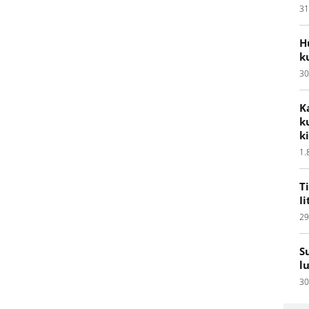
31
H
k
30
K
k
k
1.
T
I
29
S
l
30