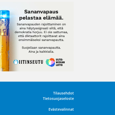
Tilausehdot
Tietosuojaseloste
Evästevalinnat