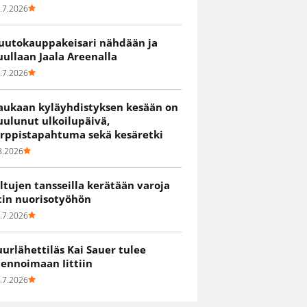
.7.2026
uutokauppakeisari nähdään ja
uullaan Jaala Areenalla
.7.2026
aukaan kyläyhdistyksen kesään on
uulunut ulkoilupäivä,
irppistapahtuma sekä kesäretki
8.2026
iltujen tansseilla kerätään varoja
itin nuorisotyöhön
.7.2026
uurlähettiläs Kai Sauer tulee
uennoimaan Iittiin
.7.2026