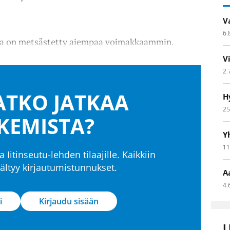
V
6.
hua on metsästetty aiempaa voimakkaammin.
V
2.
TKO JATKAA
H
25
KEMISTA?
Y
11
a Iitinseutu-lehden tilaajille. Kaikkiin
isältyy kirjautumistunnukset.
A
4.
i
Kirjaudu sisään
L