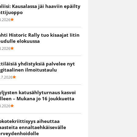
oliisi: Kausalassa jäi haaviin epäilty
attijuoppo
8.2026
ahti Historic Rally tuo kisaajat Iitin
eudulle elokuussa
8.2026
ittiläisiä yhdistyksiä palvelee nyt
igitaalinen ilmoitustaulu
.7.2026
yljysten katusählyturnaus kasvoi
älleen – Mukana jo 16 joukkuetta
8.2026
okotekriittisyys aiheuttaa
aasteita ennaltaehkäisevälle
erveydenhoidolle