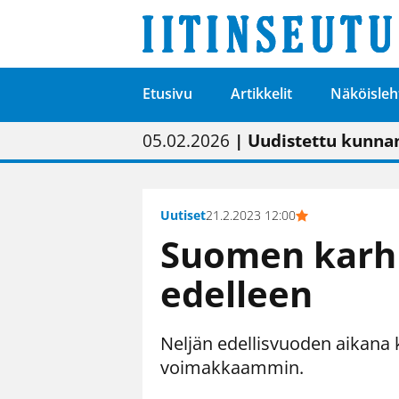
Etusivu
Artikkelit
Näköisleh
01.02.2026
05.02.2026
23.04.2026
| Painon vaihtumise
| Uudistettu kunnan
| “Olemme käynnist
09.05.2026
| "Maalla on totut
Uutiset
21.2.2023 12:00
Suomen karh
edelleen
Neljän edellisvuoden aikana
voimakkaammin.