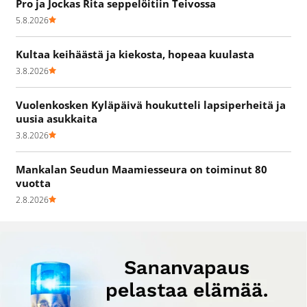
Pro ja Jockas Rita seppelöitiin Teivossa
5.8.2026
Kultaa keihäästä ja kiekosta, hopeaa kuulasta
3.8.2026
Vuolenkosken Kyläpäivä houkutteli lapsiperheitä ja
uusia asukkaita
3.8.2026
Mankalan Seudun Maamiesseura on toiminut 80
vuotta
2.8.2026