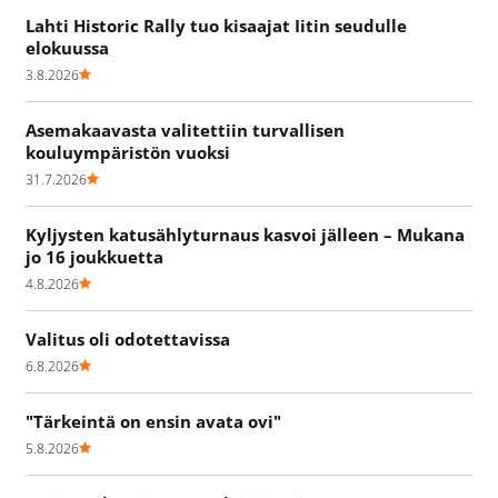
Lahti Historic Rally tuo kisaajat Iitin seudulle
elokuussa
3.8.2026
Asemakaavasta valitettiin turvallisen
kouluympäristön vuoksi
31.7.2026
Kyljysten katusählyturnaus kasvoi jälleen – Mukana
jo 16 joukkuetta
4.8.2026
Valitus oli odotettavissa
6.8.2026
"Tärkeintä on ensin avata ovi"
5.8.2026