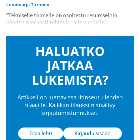
Lumimarja Tirronen
"Tekniselle toimelle on osoitettu resursseihin
nähden runsaasti tehtäviä tälle vuodelle".
HALUATKO
JATKAA
LUKEMISTA?
Artikkeli on luettavissa Iitinseutu-lehden
tilaajille. Kaikkiin tilauksiin sisältyy
kirjautumistunnukset.
Tilaa lehti
Kirjaudu sisään