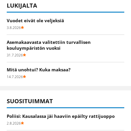
LUKIJALTA
Vuodet eivät ole veljeksiä
3.8.2026
Asemakaavasta valitettiin turvallisen
kouluympäristön vuoksi
31.7.2026
Mitä unohtui? Kuka maksaa?
14.7.2026
SUOSITUIMMAT
Poliisi: Kausalassa jäi haaviin epäilty rattijuoppo
2.8.2026