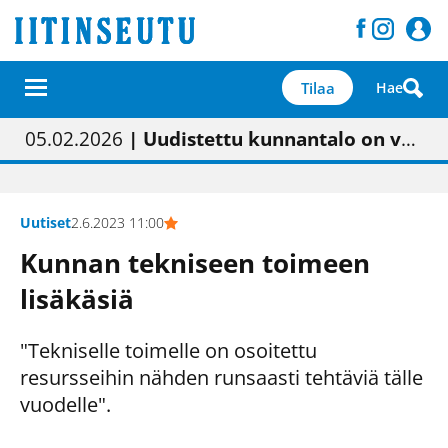
Tilaa
Hae
01.02.2026
05.02.2026
23.04.2026
| Painon vaihtumisen pitäisi näkyä hieman parempana painojäljen laatuna lehdessä
| Uudistettu kunnantalo on valoisa
| “Olemme käynnistämässä uudelleen keskustavisiotyön”
09.05.2026
| "Maalla on totuttu elämään omavaraisemmin kuin kaupungissa"
Uutiset
2.6.2023 11:00
Kunnan tekniseen toimeen
lisäkäsiä
"Tekniselle toimelle on osoitettu
resursseihin nähden runsaasti tehtäviä tälle
vuodelle".