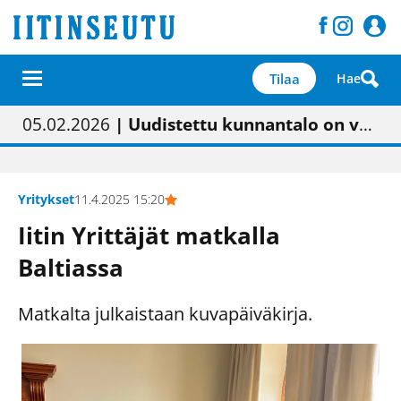
Tilaa
Hae
01.02.2026
05.02.2026
23.04.2026
| Painon vaihtumisen pitäisi näkyä hieman parempana painojäljen laatuna lehdessä
| Uudistettu kunnantalo on valoisa
| “Olemme käynnistämässä uudelleen keskustavisiotyön”
09.05.2026
| "Maalla on totuttu elämään omavaraisemmin kuin kaupungissa"
Yritykset
11.4.2025 15:20
Iitin Yrittäjät matkalla
Baltiassa
Matkalta julkaistaan kuvapäiväkirja.