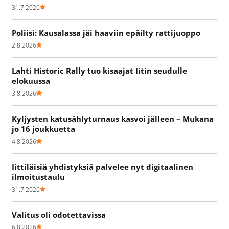
31.7.2026
Poliisi: Kausalassa jäi haaviin epäilty rattijuoppo
2.8.2026
Lahti Historic Rally tuo kisaajat Iitin seudulle
elokuussa
3.8.2026
Kyljysten katusählyturnaus kasvoi jälleen – Mukana
jo 16 joukkuetta
4.8.2026
Iittiläisiä yhdistyksiä palvelee nyt digitaalinen
ilmoitustaulu
31.7.2026
Valitus oli odotettavissa
6.8.2026